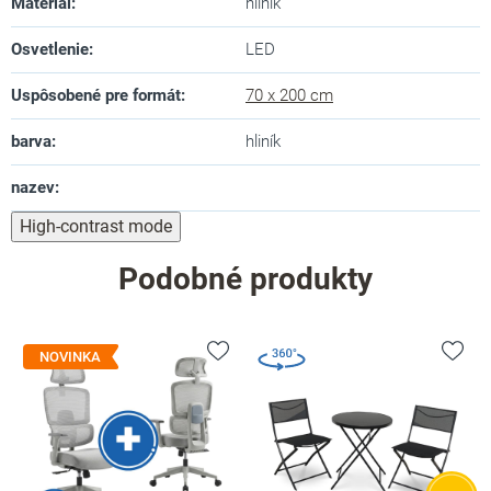
Materiál
:
hliník
Osvetlenie
:
LED
Uspôsobené pre formát
:
70 x 200 cm
barva
:
hliník
nazev
:
High-contrast mode
Podobné produkty
NOVINKA