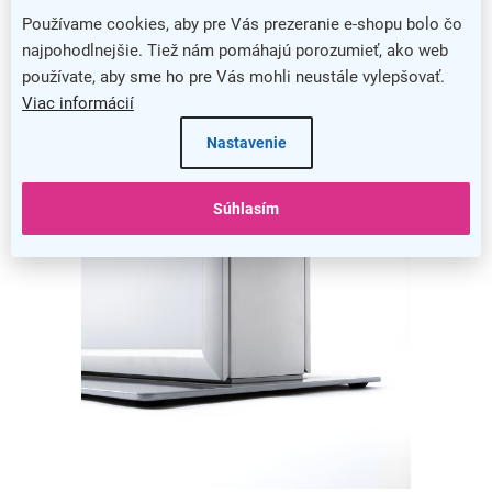
Používame cookies, aby pre Vás prezeranie e-shopu bolo čo
Jednoduchá výmena obsahu
najpohodlnejšie. Tiež nám pomáhajú porozumieť, ako web
používate, aby sme ho pre Vás mohli neustále vylepšovať.
Výmena tlačoviny nebola nikdy jednoduchšia, pretože stačí
Viac informácií
iba sklopiť jednu zo strán rámu a váš obsah pohodlne vložiť.
Nastavenie
Súhlasím