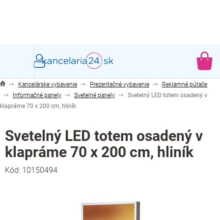
Prejsť
na
obsah
NÁ
KO
Kancelárske vybavenie
Prezentačné vybavenie
Reklamné pútače
Informačné panely
Svetelné panely
Svetelný LED totem osadený v
klapráme 70 x 200 cm, hliník
Svetelný LED totem osadený v
klapráme 70 x 200 cm, hliník
Kód:
10150494