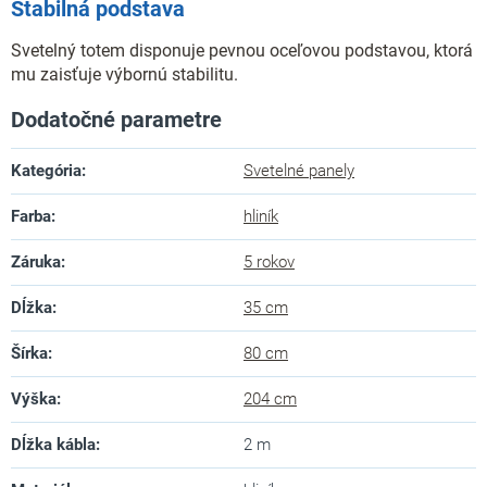
Stabilná podstava
Svetelný totem disponuje pevnou oceľovou podstavou, ktorá
mu zaisťuje výbornú stabilitu.
Dodatočné parametre
Kategória
:
Svetelné panely
Farba
:
hliník
Záruka
:
5 rokov
Dĺžka
:
35 cm
Šírka
:
80 cm
Výška
:
204 cm
Dĺžka kábla
:
2 m