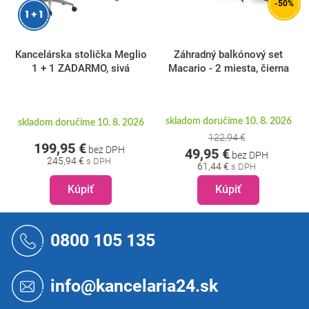
-50%
Kancelárska stolička Meglio
Záhradný balkónový set
1 + 1 ZADARMO, sivá
Macario - 2 miesta, čierna
skladom doručíme 10. 8. 2026
skladom doručíme 10. 8. 2026
122,94 €
199,95 €
bez DPH
49,95 €
bez DPH
245,94 €
61,44 €
Kúpiť
Kúpiť
Z
á
0800 105 135
p
ä
t
info@kancelaria24.sk
i