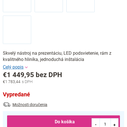
Skvelý nástroj na prezentáciu, LED podsvietenie, rám z
kvalitného hliníka, jednoduchá inštalácia
€1 449,95 bez DPH
€1 783,44
Jednotková
cena:
Vypredané
Možnosti doručenia
Do košíka