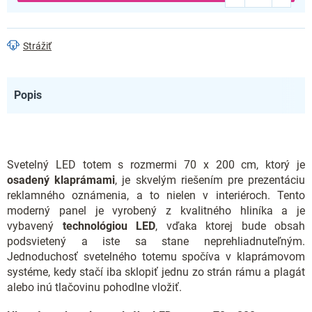
Strážiť
Popis
Svetelný LED totem s rozmermi 70 x 200 cm, ktorý je
osadený klaprámami
, je skvelým riešením pre prezentáciu
reklamného oznámenia, a to nielen v interiéroch. Tento
moderný panel je vyrobený z kvalitného hliníka a je
vybavený
technológiou LED
, vďaka ktorej bude obsah
podsvietený a iste sa stane neprehliadnuteľným.
Jednoduchosť svetelného totemu spočíva v klaprámovom
systéme, kedy stačí iba sklopiť jednu zo strán rámu a plagát
alebo inú tlačovinu pohodlne vložiť.