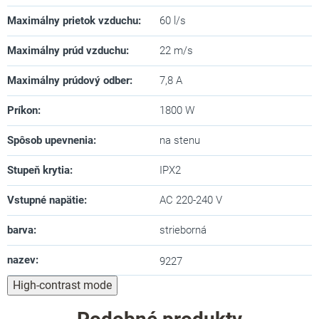
Maximálny prietok vzduchu
:
60 l/s
Maximálny prúd vzduchu
:
22 m/s
Maximálny prúdový odber
:
7,8 A
Príkon
:
1800 W
Spôsob upevnenia
:
na stenu
Stupeň krytia
:
IPX2
Vstupné napätie
:
AC 220-240 V
barva
:
strieborná
nazev
:
9227
High-contrast mode