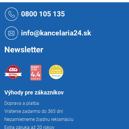
Z
á
0800 105 135
p
ä
t
info@kancelaria24.sk
i
e
Newsletter
Výhody pre zákazníkov
Doprava a platba
Vrátenie zadarmo do 365 dní
Nezamietneme žiadnu reklamáciu
Extra záruka až 20 rokov