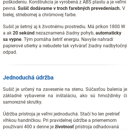
poškodeniu. Konštrukcia je vyrobená z ABS plastu a je veľmi
pevná.
Sušič dodávame v troch farebných prevedeniach.
V
bielej, striebornej a chrómovej farbe.
Sušič je šetrný aj k životnému prostrediu. Má príkon 1800 W
a ak
20 sekúnd
nezaznamená žiadny pohyb,
automaticky
sa vypne
. Tým pomáha šetriť energiu. Navyše nahradí
papierové utierky a nebudete tak vytvárať žiadny nadbytočný
odpad.
Jednoduchá údržba
Sušič je určený na zavesenie na stenu. Súčasťou balenia je
základné vybavenie na inštaláciu, ako sú hmoždinky či
samorezné skrutky.
Údržba prístroja je veľmi jednoduchá. Stačí ho len pretrieť
vlhkou handričkou. Pri pravidelnej údržbe a priemernom
používaní 400 x denne je
životnosť
prístroja odhadovaná