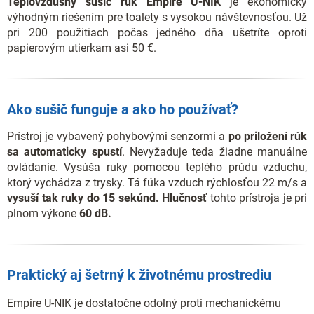
Teplovzdušný sušič rúk Empire U-NIK
je ekonomicky
výhodným riešením pre toalety s vysokou návštevnosťou. Už
pri 200 použitiach počas jedného dňa ušetríte oproti
papierovým utierkam asi 50 €.
Ako sušič funguje a ako ho používať?
Prístroj je vybavený pohybovými senzormi a
po priložení rúk
sa automaticky spustí
. Nevyžaduje teda žiadne manuálne
ovládanie. Vysúša ruky pomocou teplého prúdu vzduchu,
ktorý vychádza z trysky. Tá fúka vzduch rýchlosťou 22 m/s a
vysuší tak ruky do 15 sekúnd.
Hlučnosť
tohto prístroja je pri
plnom výkone
6
0 dB.
Praktický aj šetrný k životnému prostrediu
Empire U-NIK je dostatočne odolný proti mechanickému