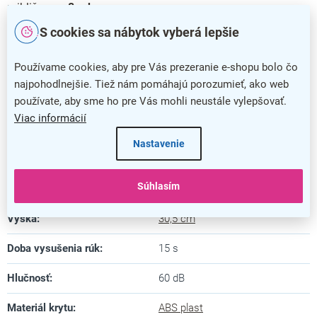
približne na
8 rokov
.
S cookies sa nábytok vyberá lepšie
Dodatočné parametre
Používame cookies, aby pre Vás prezeranie e-shopu bolo čo
Kategória
:
Teplovzdušné sušiče rúk
najpohodlnejšie. Tiež nám pomáhajú porozumieť, ako web
Farba
:
strieborná
používate, aby sme ho pre Vás mohli neustále vylepšovať.
Viac informácií
Záruka
:
5 rokov
Nastavenie
Šírka
:
26,2 cm
Súhlasím
Hĺbka
:
16,5 cm
Výška
:
30,5 cm
Doba vysušenia rúk
:
15 s
Hlučnosť
:
60 dB
Materiál krytu
:
ABS plast