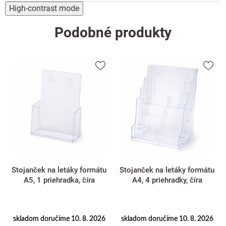
High-contrast mode
Podobné produkty
u
Stojanček na letáky formátu
Stojanček na letáky formátu
A4, 4 priehradky, číra
A5, 4 priehradky, číra
6
skladom doručíme 10. 8. 2026
skladom doručíme 10. 8. 2026