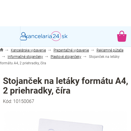
Prejsť
na
obsah
NÁ
KO
Kancelárske vybavenie
Prezentačné vybavenie
Reklamné pútače
Informačné stojančeky
Plastové stojančeky
Stojanček na letáky
formátu A4, 2 priehradky, číra
Stojanček na letáky formátu A4,
2 priehradky, číra
Kód:
10150067