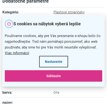
Dodatočné parametre
Kategória
:
Plastové stojančeky
Farba
:
číra
S cookies sa nábytok vyberá lepšie
Záruka
:
5 rokov
Používame cookies, aby pre Vás prezeranie e-shopu bolo čo
najpohodlnejšie. Tiež nám pomáhajú porozumieť, ako web
Dĺžka
:
9,4 cm
používate, aby sme ho pre Vás mohli neustále vylepšovať.
Šírka
:
22,4 cm
Viac informácií
Nastavenie
Výška
:
26,6 cm
Materiál
:
plast
Súhlasím
Uspôsobené pre formát
:
A4
barva
:
číra
nazev
: