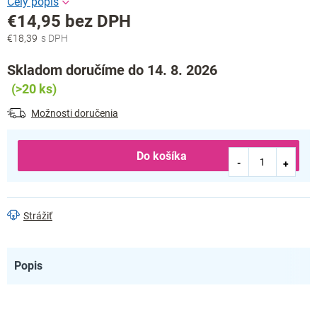
€14,95 bez DPH
€18,39
Jednotková
cena:
Skladom doručíme do 14. 8. 2026
(>20 ks)
Možnosti doručenia
Do košíka
Strážiť
Popis