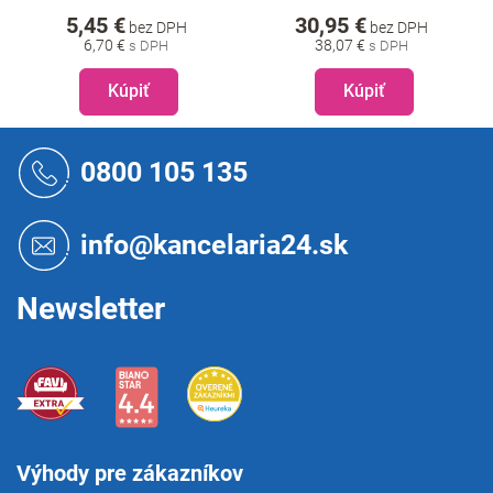
30,95 €
15,95 €
bez DPH
bez DPH
38,07 €
19,62 €
Kúpiť
Kúpiť
Z
á
0800 105 135
p
ä
t
info@kancelaria24.sk
i
e
Newsletter
Výhody pre zákazníkov