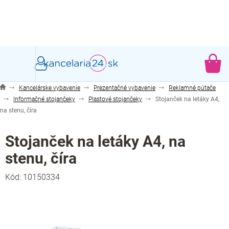
Prejsť
na
obsah
NÁ
KO
Kancelárske vybavenie
Prezentačné vybavenie
Reklamné pútače
Informačné stojančeky
Plastové stojančeky
Stojanček na letáky A4,
na stenu, číra
Stojanček na letáky A4, na
stenu, číra
Kód:
10150334