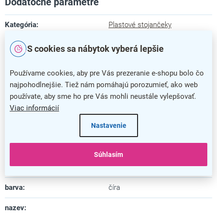
Dodatočné parametre
Kategória
:
Plastové stojančeky
Farba
:
číra
S cookies sa nábytok vyberá lepšie
Záruka
:
5 rokov
Používame cookies, aby pre Vás prezeranie e-shopu bolo čo
najpohodlnejšie. Tiež nám pomáhajú porozumieť, ako web
Dĺžka
:
9,4 cm
používate, aby sme ho pre Vás mohli neustále vylepšovať.
Šírka
:
27 cm
Viac informácií
Nastavenie
Výška
:
25,5 cm
Materiál
:
plast
Súhlasím
Uspôsobené pre formát
:
A4
barva
:
číra
nazev
: