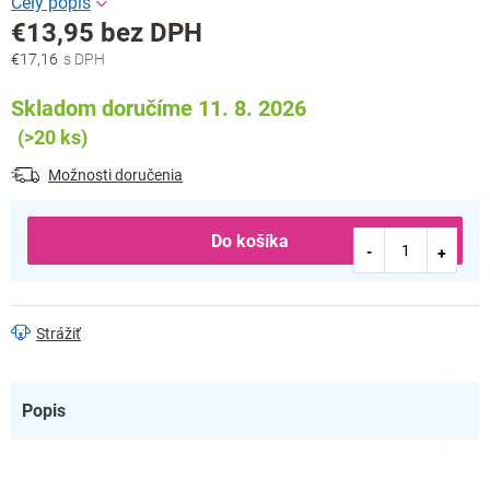
€13,95 bez DPH
€17,16
Jednotková
cena:
Skladom doručíme 11. 8. 2026
(>20 ks)
Možnosti doručenia
Do košíka
Strážiť
Popis