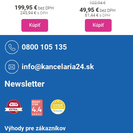
122,94 €
199,95 €
bez DPH
49,95 €
bez DPH
245,94 €
61,44 €
Kúpiť
Kúpiť
Z
á
0800 105 135
p
ä
t
info@kancelaria24.sk
i
e
Newsletter
Výhody pre zákazníkov