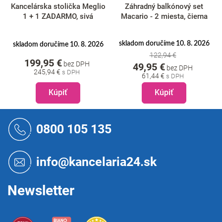
Kancelárska stolička Meglio
Záhradný balkónový set
1 + 1 ZADARMO, sivá
Macario - 2 miesta, čierna
skladom doručíme 10. 8. 2026
skladom doručíme 10. 8. 2026
122,94 €
199,95 €
bez DPH
49,95 €
bez DPH
245,94 €
61,44 €
Kúpiť
Kúpiť
Z
á
0800 105 135
p
ä
t
info@kancelaria24.sk
i
e
Newsletter