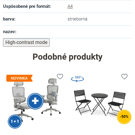
Uspôsobené pre formát
:
A4
barva
:
strieborná
nazev
:
High-contrast mode
Podobné produkty
NOVINKA
-50%