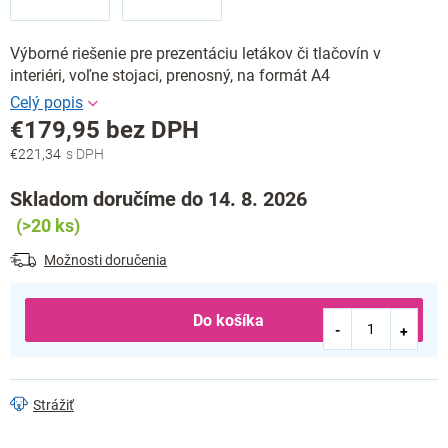
Výborné riešenie pre prezentáciu letákov či tlačovín v
interiéri, voľne stojaci, prenosný, na formát A4
€179,95 bez DPH
€221,34
Jednotková
cena:
Skladom doručíme do 14. 8. 2026
(>20 ks)
Možnosti doručenia
Do košíka
Strážiť