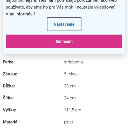
najpohodlnejšie. Tiež nám pomáhajú porozumieť, ako web
používate, aby sme ho pre Vás mohli neustále vylepšovať.
Viac informácií
Stojan na letáky
Nastavenie
Dodatočné parametre
Súhlasím
Kategória
:
Informačné panely
Farba
:
strieborná
Záruka
:
5 rokov
Dĺžka
:
33 cm
Šírka
:
34 cm
Výška
:
111,5 cm
Materiál
:
plast