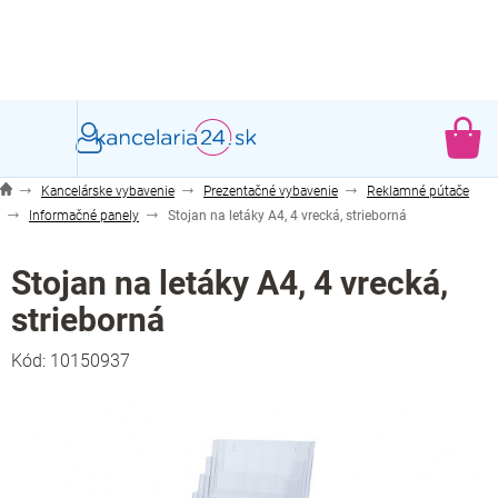
Prejsť
na
obsah
NÁ
KO
Kancelárske vybavenie
Prezentačné vybavenie
Reklamné pútače
Informačné panely
Stojan na letáky A4, 4 vrecká, strieborná
Stojan na letáky A4, 4 vrecká,
strieborná
Kód:
10150937