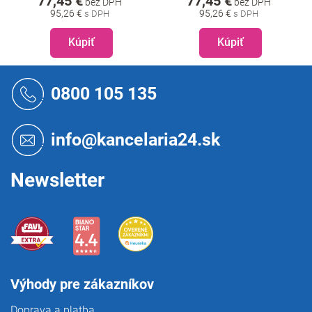
77,45 €
77,45 €
bez DPH
bez DPH
95,26 €
95,26 €
Kúpiť
Kúpiť
Z
á
0800 105 135
p
ä
t
info@kancelaria24.sk
i
e
Newsletter
Výhody pre zákazníkov
Doprava a platba