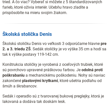
tried. A čo viac? Vyberať si môžete z 5 štandardizovaných
farieb, ktoré oživia interiér. Učebňu hravo zladíte a
prispôsobíte na mieru svojim žiakom.
Školská stolička Denis
Školskú stoličku Denis vo veľkosti 3 odporúčame hlavne
pre
2. a 3. triedu ZŠ
. Sedák stoličky je vo výške 35 cm a hodí sa
tak k výške postavy 119-142 cm.
Konštrukcia stoličky je vyrobená z oceľových trubiek, ktoré
sú povrchovo upravené práškovou farbou. Je
odolná proti
poškrabaniu
a mechanickému poškodeniu. Nohy sú naviac
zakončené
plastovými krytkami
, ktoré ušetria podlahu od
šmúh a škrabancov.
Sedák i operadlo sú z tvarovanej bukovej preglejky, ktorá je
lakovaná a dodáva tak doskám lesk.