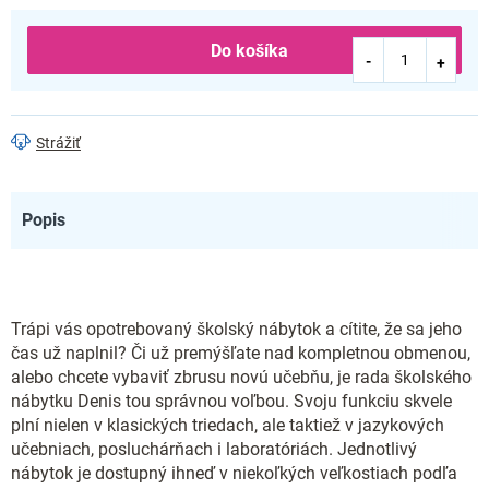
Do košíka
Strážiť
Popis
Trápi vás opotrebovaný školský nábytok a cítite, že sa jeho
čas už naplnil? Či už premýšľate nad kompletnou obmenou,
alebo chcete vybaviť zbrusu novú učebňu, je rada školského
nábytku Denis tou správnou voľbou. Svoju funkciu skvele
plní nielen v klasických triedach, ale taktiež v jazykových
učebniach, posluchárňach i laboratóriách. Jednotlivý
nábytok je dostupný ihneď v niekoľkých veľkostiach podľa