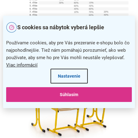
S cookies sa nábytok vyberá lepšie
Veľkostná tabuľka školského nábytku s percentuálnym využitím v
jednotlivých triedach
Používame cookies, aby pre Vás prezeranie e-shopu bolo čo
najpohodlnejšie. Tiež nám pomáhajú porozumieť, ako web
používate, aby sme ho pre Vás mohli neustále vylepšovať.
Viac informácií
Nastavenie
Súhlasím