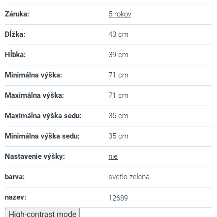
Záruka
:
5 rokov
Dĺžka
:
43 cm
Hĺbka
:
39 cm
Minimálna výška
:
71 cm
Maximálna výška
:
71 cm
Maximálna výška sedu
:
35 cm
Minimálna výška sedu
:
35 cm
Nastavenie výšky
:
nie
barva
:
svetlo zelená
nazev
:
12689
High-contrast mode