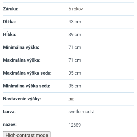
Záruka
:
5 rokov
Dĺžka
:
43 cm
Hĺbka
:
39 cm
Minimálna výška
:
71 cm
Maximálna výška
:
71 cm
Maximálna výška sedu
:
35 cm
Minimálna výška sedu
:
35 cm
Nastavenie výšky
:
nie
barva
:
svetlo modrá
nazev
:
12689
High-contrast mode