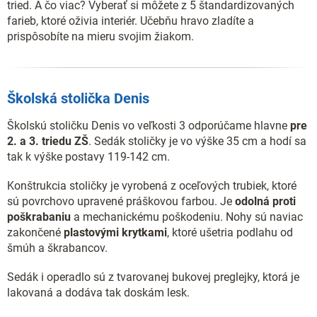
tried. A čo viac? Vyberať si môžete z 5 štandardizovaných
farieb, ktoré oživia interiér. Učebňu hravo zladíte a
prispôsobíte na mieru svojim žiakom.
Školská stolička Denis
Školskú stoličku Denis vo veľkosti 3 odporúčame hlavne
pre
2. a 3. triedu ZŠ
. Sedák stoličky je vo výške 35 cm a hodí sa
tak k výške postavy 119-142 cm.
Konštrukcia stoličky je vyrobená z oceľových trubiek, ktoré
sú povrchovo upravené práškovou farbou. Je
odolná proti
poškrabaniu
a mechanickému poškodeniu. Nohy sú naviac
zakončené
plastovými krytkami
, ktoré ušetria podlahu od
šmúh a škrabancov.
Sedák i operadlo sú z tvarovanej bukovej preglejky, ktorá je
lakovaná a dodáva tak doskám lesk.