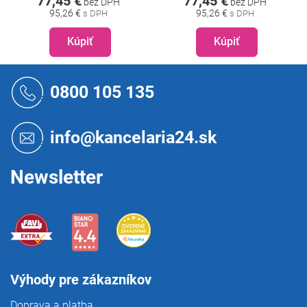
77,45 €
77,45 €
bez DPH
bez DPH
95,26 €
95,26 €
Kúpiť
Kúpiť
Z
á
0800 105 135
p
ä
t
info@kancelaria24.sk
i
e
Newsletter
Výhody pre zákazníkov
Doprava a platba