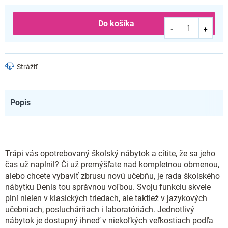
Do košíka
Strážiť
Popis
Trápi vás opotrebovaný školský nábytok a cítite, že sa jeho
čas už naplnil? Či už premýšľate nad kompletnou obmenou,
alebo chcete vybaviť zbrusu novú učebňu, je rada školského
nábytku Denis tou správnou voľbou. Svoju funkciu skvele
plní nielen v klasických triedach, ale taktiež v jazykových
učebniach, posluchárňach i laboratóriách. Jednotlivý
nábytok je dostupný ihneď v niekoľkých veľkostiach podľa