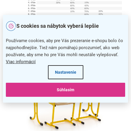
S cookies sa nábytok vyberá lepšie
Veľkostná tabuľka školského nábytku s percentuálnym využitím v
jednotlivých triedach
Používame cookies, aby pre Vás prezeranie e-shopu bolo čo
najpohodlnejšie. Tiež nám pomáhajú porozumieť, ako web
používate, aby sme ho pre Vás mohli neustále vylepšovať.
Viac informácií
Nastavenie
Súhlasím