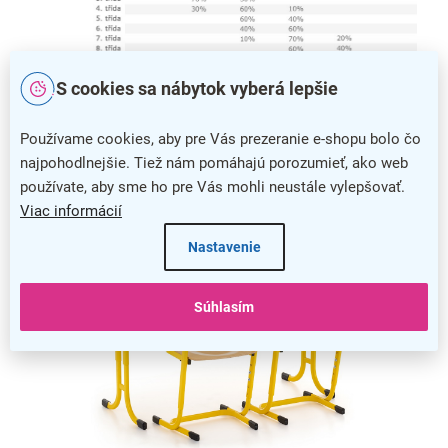
S cookies sa nábytok vyberá lepšie
Veľkostná tabuľka školského nábytku s percentuálnym využitím v
jednotlivých triedach
Používame cookies, aby pre Vás prezeranie e-shopu bolo čo
najpohodlnejšie. Tiež nám pomáhajú porozumieť, ako web
používate, aby sme ho pre Vás mohli neustále vylepšovať.
Viac informácií
Nastavenie
Súhlasím