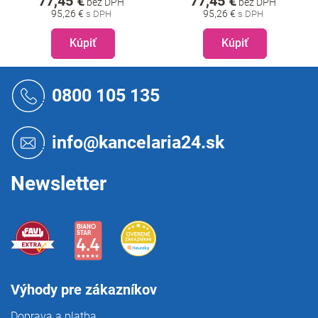
77,45 €
77,45 €
bez DPH
bez DPH
95,26 €
95,26 €
Kúpiť
Kúpiť
Z
á
0800 105 135
p
ä
t
info@kancelaria24.sk
i
e
Newsletter
Výhody pre zákazníkov
Doprava a platba