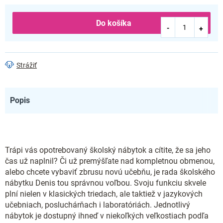
Do košíka
Strážiť
Popis
Trápi vás opotrebovaný školský nábytok a cítite, že sa jeho
čas už naplnil? Či už premýšľate nad kompletnou obmenou,
alebo chcete vybaviť zbrusu novú učebňu, je rada školského
nábytku Denis tou správnou voľbou. Svoju funkciu skvele
plní nielen v klasických triedach, ale taktiež v jazykových
učebniach, posluchárňach i laboratóriách. Jednotlivý
nábytok je dostupný ihneď v niekoľkých veľkostiach podľa