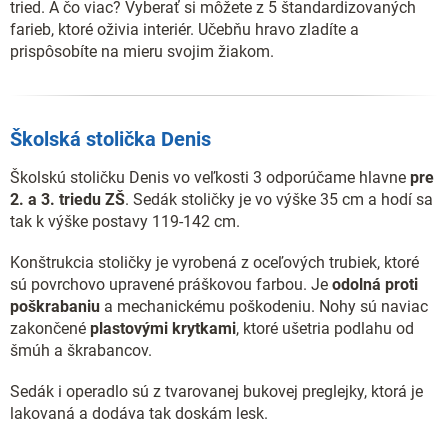
tried. A čo viac? Vyberať si môžete z 5 štandardizovaných
farieb, ktoré oživia interiér. Učebňu hravo zladíte a
prispôsobíte na mieru svojim žiakom.
Školská stolička Denis
Školskú stoličku Denis vo veľkosti 3 odporúčame hlavne
pre
2. a 3. triedu ZŠ
. Sedák stoličky je vo výške 35 cm a hodí sa
tak k výške postavy 119-142 cm.
Konštrukcia stoličky je vyrobená z oceľových trubiek, ktoré
sú povrchovo upravené práškovou farbou. Je
odolná proti
poškrabaniu
a mechanickému poškodeniu. Nohy sú naviac
zakončené
plastovými krytkami
, ktoré ušetria podlahu od
šmúh a škrabancov.
Sedák i operadlo sú z tvarovanej bukovej preglejky, ktorá je
lakovaná a dodáva tak doskám lesk.