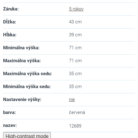
Záruka
:
5 rokov
Dĺžka
:
43 cm
Hĺbka
:
39 cm
Minimálna výška
:
71 cm
Maximálna výška
:
71 cm
Maximálna výška sedu
:
35 cm
Minimálna výška sedu
:
35 cm
Nastavenie výšky
:
nie
barva
:
červená
nazev
:
12689
High-contrast mode