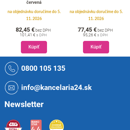
červená
na objednávku doručíme do 5.
na objednávku doručíme do 5.
11. 2026
11. 2026
82,45 €
77,45 €
bez DPH
bez DPH
101,41 €
95,26 €
Kúpiť
Kúpiť
Z
á
0800 105 135
p
ä
t
info@kancelaria24.sk
i
e
Newsletter