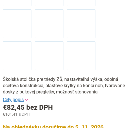
Školská stolička pre triedy ZŠ, nastaviteľná výška, odolná
oceľová konštrukcia, plastové krytky na konci nôh, tvarované
dosky z bukovej preglejky, možnosť stohovania
€82,45
bez DPH
€101,41
Jednotková
cena:
Na objednávku doručíme do 5. 11. 2026