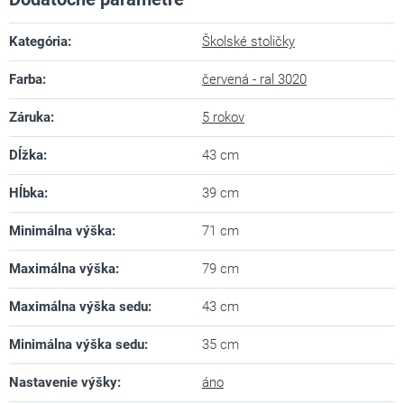
Kategória
:
Školské stoličky
Farba
:
červená - ral 3020
Záruka
:
5 rokov
Dĺžka
:
43 cm
Hĺbka
:
39 cm
Minimálna výška
:
71 cm
Maximálna výška
:
79 cm
Maximálna výška sedu
:
43 cm
Minimálna výška sedu
:
35 cm
Nastavenie výšky
:
áno