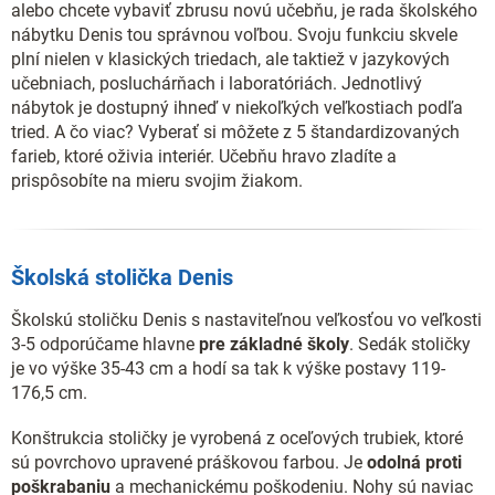
alebo chcete vybaviť zbrusu novú učebňu, je rada školského
nábytku Denis tou správnou voľbou. Svoju funkciu skvele
plní nielen v klasických triedach, ale taktiež v jazykových
učebniach, posluchárňach i laboratóriách. Jednotlivý
nábytok je dostupný ihneď v niekoľkých veľkostiach podľa
tried. A čo viac? Vyberať si môžete z 5 štandardizovaných
farieb, ktoré oživia interiér. Učebňu hravo zladíte a
prispôsobíte na mieru svojim žiakom.
Školská stolička Denis
Školskú stoličku Denis s nastaviteľnou veľkosťou vo veľkosti
3-5 odporúčame hlavne
pre základné školy
. Sedák stoličky
je vo výške 35-43 cm a hodí sa tak k výške postavy 119-
176,5 cm.
Konštrukcia stoličky je vyrobená z oceľových trubiek, ktoré
sú povrchovo upravené práškovou farbou. Je
odolná proti
poškrabaniu
a mechanickému poškodeniu. Nohy sú naviac