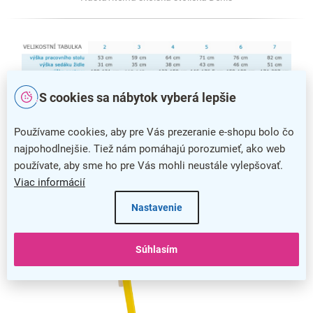
S cookies sa nábytok vyberá lepšie
Používame cookies, aby pre Vás prezeranie e-shopu bolo čo
najpohodlnejšie. Tiež nám pomáhajú porozumieť, ako web
Veľkostná tabuľka školského nábytku s percentuálnym využitím v
používate, aby sme ho pre Vás mohli neustále vylepšovať.
jednotlivých triedach
Viac informácií
Nastavenie
Súhlasím