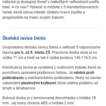
nábytok je dostupný ihneď v niekoľkých veľkostiach podľa
tried. A čo viac? Vyberať si môžete z 5 štandardizovaných
farieb, ktoré oživia interiér. Učebňu hravo zladíte a
prispôsobíte na mieru svojim žiakom.
Školská lavica Denis
Dvojmiestnu školskú lavicu Denis v veľkosti 5 odporúčame
hlavne
pre 6. až 8. triedu ZŠ
. Pracovná doska stola je vo
výške 71 cm a hodí sa tak k výške postavy 146-176,5 cm.
Konštrukcia lavice je vyrobená z oceľových trubiek, ktoré sú
povrchovo upravené práškovou farbou. Je
odolná proti
poškrabaniu
a mechanickému poškodeniu. Nohy sú naviac
zakončené
plastovými krytkami
, ktoré ušetria podlahu od
šmúh a škrabancov.
Buková doska je z laminovanej drevotriesky o hrúbke 18
mm. Jej hrany chránia ABS o hrúbke 2 mm.