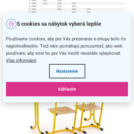
S cookies sa nábytok vyberá lepšie
Veľkostná tabuľka školského nábytku s percentuálnym využitím v
Používame cookies, aby pre Vás prezeranie e-shopu bolo čo
jednotlivých triedach
najpohodlnejšie. Tiež nám pomáhajú porozumieť, ako web
používate, aby sme ho pre Vás mohli neustále vylepšovať.
Viac informácií
Nastavenie
Súhlasím