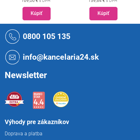
169,06 €
159,84 €
Kúpiť
Kúpiť
Z
á
0800 105 135
p
ä
t
info@kancelaria24.sk
i
e
Newsletter
Výhody pre zákazníkov
Doprava a platba