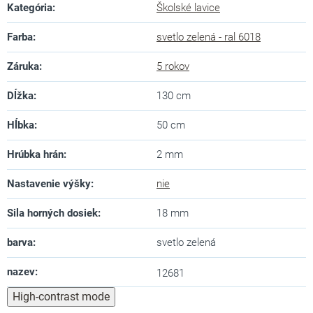
Kategória
:
Školské lavice
Farba
:
svetlo zelená - ral 6018
Záruka
:
5 rokov
Dĺžka
:
130 cm
Hĺbka
:
50 cm
Hrúbka hrán
:
2 mm
Nastavenie výšky
:
nie
Sila horných dosiek
:
18 mm
barva
:
svetlo zelená
nazev
:
12681
High-contrast mode