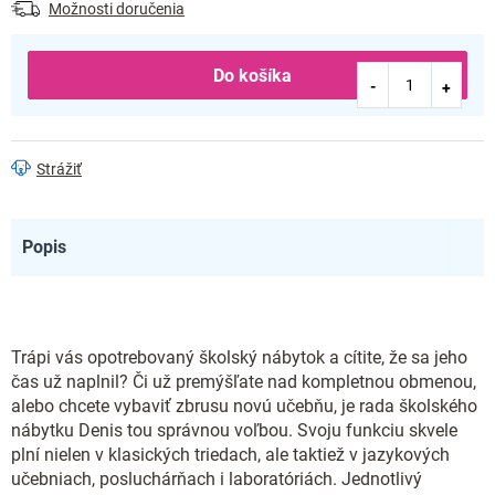
Možnosti doručenia
Do košíka
Strážiť
Popis
Trápi vás opotrebovaný školský nábytok a cítite, že sa jeho
čas už naplnil? Či už premýšľate nad kompletnou obmenou,
alebo chcete vybaviť zbrusu novú učebňu, je rada školského
nábytku Denis tou správnou voľbou. Svoju funkciu skvele
plní nielen v klasických triedach, ale taktiež v jazykových
učebniach, posluchárňach i laboratóriách. Jednotlivý