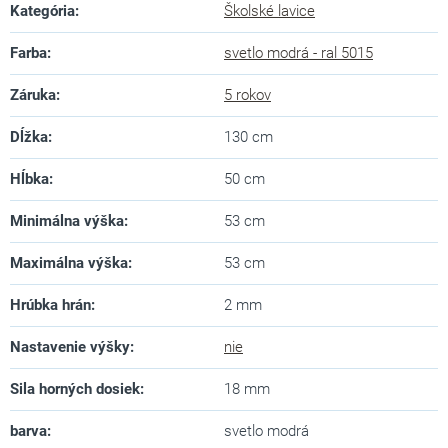
Kategória
:
Školské lavice
Farba
:
svetlo modrá - ral 5015
Záruka
:
5 rokov
Dĺžka
:
130 cm
Hĺbka
:
50 cm
Minimálna výška
:
53 cm
Maximálna výška
:
53 cm
Hrúbka hrán
:
2 mm
Nastavenie výšky
:
nie
Sila horných dosiek
:
18 mm
barva
:
svetlo modrá