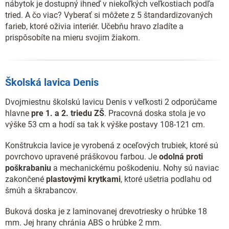
nábytok je dostupný ihneď v niekoľkých veľkostiach podľa
tried. A čo viac? Vyberať si môžete z 5 štandardizovaných
farieb, ktoré oživia interiér. Učebňu hravo zladíte a
prispôsobíte na mieru svojim žiakom.
Školská lavica Denis
Dvojmiestnu školskú lavicu Denis v veľkosti 2 odporúčame
hlavne
pre 1. a 2. triedu ZŠ
. Pracovná doska stola je vo
výške 53 cm a hodí sa tak k výške postavy 108-121 cm.
Konštrukcia lavice je vyrobená z oceľových trubiek, ktoré sú
povrchovo upravené práškovou farbou. Je
odolná proti
poškrabaniu
a mechanickému poškodeniu. Nohy sú naviac
zakončené
plastovými krytkami
, ktoré ušetria podlahu od
šmúh a škrabancov.
Buková doska je z laminovanej drevotriesky o hrúbke 18
mm. Jej hrany chránia ABS o hrúbke 2 mm.