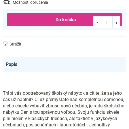
Možnosti doručenia
Do košíka
Strážiť
Popis
Trápi vás opotrebovaný školský nábytok a cítite, že sa jeho
čas už naplnil? Či už premýšľate nad kompletnou obmenou,
alebo chcete vybaviť zbrusu novú učebňu, je rada školského
nábytku Denis tou správnou voľbou. Svoju funkciu skvele
plní nielen v klasických triedach, ale taktiež v jazykových
učebniach, posluchárňach i laboratóriách. Jednotlivý