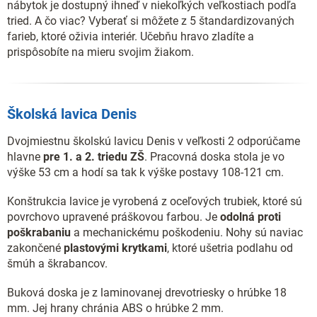
nábytok je dostupný ihneď v niekoľkých veľkostiach podľa
tried. A čo viac? Vyberať si môžete z 5 štandardizovaných
farieb, ktoré oživia interiér. Učebňu hravo zladíte a
prispôsobíte na mieru svojim žiakom.
Školská lavica Denis
Dvojmiestnu školskú lavicu Denis v veľkosti 2 odporúčame
hlavne
pre 1. a 2. triedu ZŠ
. Pracovná doska stola je vo
výške 53 cm a hodí sa tak k výške postavy 108-121 cm.
Konštrukcia lavice je vyrobená z oceľových trubiek, ktoré sú
povrchovo upravené práškovou farbou. Je
odolná proti
poškrabaniu
a mechanickému poškodeniu. Nohy sú naviac
zakončené
plastovými krytkami
, ktoré ušetria podlahu od
šmúh a škrabancov.
Buková doska je z laminovanej drevotriesky o hrúbke 18
mm. Jej hrany chránia ABS o hrúbke 2 mm.