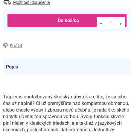
Možnosti doručenia
Do košíka
Strážiť
Popis
Trápi vás opotrebovaný školský nábytok a cítite, že sa jeho
čas už naplnil? Či už premýšľate nad kompletnou obmenou,
alebo chcete vybaviť zbrusu novú učebňu, je rada školského
nábytku Denis tou správnou voľbou. Svoju funkciu skvele
plní nielen v klasických triedach, ale taktiež v jazykových
učebniach, posluchárňach i laboratóriách. Jednotlivý