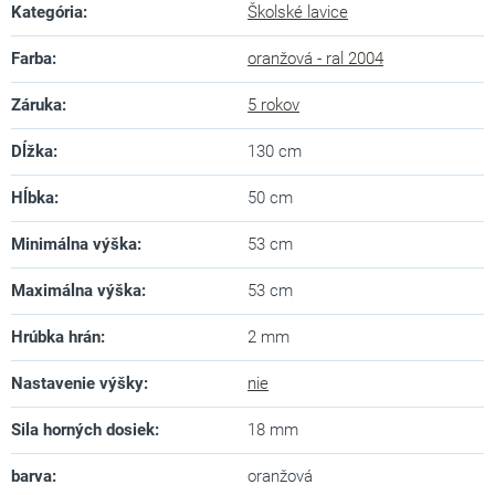
Kategória
:
Školské lavice
Farba
:
oranžová - ral 2004
Záruka
:
5 rokov
Dĺžka
:
130 cm
Hĺbka
:
50 cm
Minimálna výška
:
53 cm
Maximálna výška
:
53 cm
Hrúbka hrán
:
2 mm
Nastavenie výšky
:
nie
Sila horných dosiek
:
18 mm
barva
:
oranžová