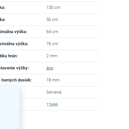
ka
:
130 cm
ka
:
50 cm
imálna výška
:
64 cm
imálna výška
:
76 cm
bka hrán
:
2 mm
tavenie výšky
:
áno
a horných dosiek
:
18 mm
va
:
červená
zev
:
12686