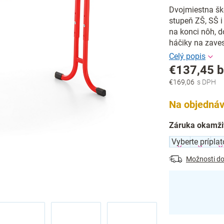
Dvojmiestna ško
stupeň ZŠ, SŠ i
na konci nôh, d
háčiky na zave
€137,45
b
€169,06
Jednotková
cena:
Na objednáv
Záruka okamži
Možnosti do