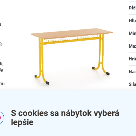
Dĺž
Hĺb
u
Min
3-
Max
Hrú
k,
Je
Nas
mi
Sil
bar
Školská lavica Denis
na
S cookies sa nábytok vyberá
lepšie