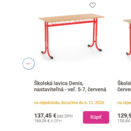
Školská lavica Denis,
Školsk
-5, červená
nastaviteľná - veľ. 5-7, červená
červe
6. 11. 2026
na objednávku doručíme do 6. 11. 2026
na obje
137,45 €
129,
bez DPH
Kúpiť
Kúpiť
169,06 €
159,84