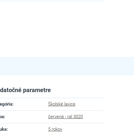
datočné parametre
egória
:
Školské lavice
ba
:
červená - ral 3020
uka
:
5 rokov