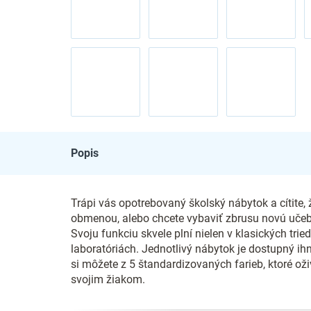
Popis
Trápi vás opotrebovaný školský nábytok a cítite,
obmenou, alebo chcete vybaviť zbrusu novú učeb
Svoju funkciu skvele plní nielen v klasických tri
laboratóriách. Jednotlivý nábytok je dostupný ihn
si môžete z 5 štandardizovaných farieb, ktoré oži
svojim žiakom.