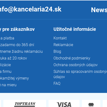
nfo@kancelaria24.sk
News
 pre zákazníkov
Užitočné informácie
a platba
Kontakt
 zadarmo do 365 dní
Reklamácie
tneme žiadnu reklamáciu
Blog
ruka až 20 rokov
Obchodné podmienky
lizácie
Ochrana osobných údajov
a firmu
Súhlas so spracovaním osobný
údajov
okamžitej výmeny
FAQ
é na mieru