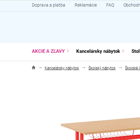
Prejsť
Doprava a platba
Reklamácie
FAQ
Obchodn
na
obsah
AKCIE A ZĽAVY
Kancelársky nábytok
Stol
Kancelársky nábytok
Školský nábytok
Školské l