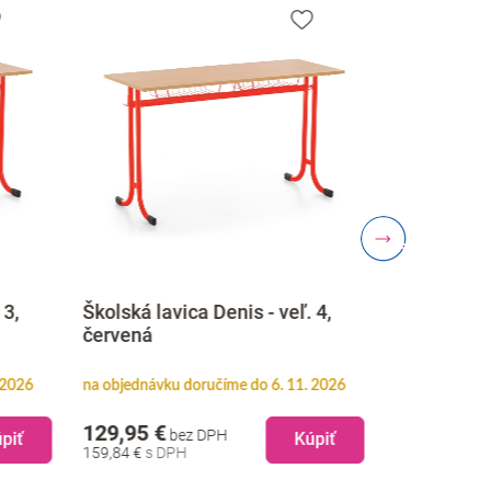
 3,
Školská lavica Denis - veľ. 4,
Školská la
červená
nastaviteľn
 2026
na objednávku doručíme do 6. 11. 2026
na objednávku
129,95 €
137,45 €
bez DPH
b
piť
Kúpiť
159,84 €
169,06 €