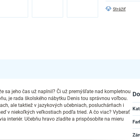
Strážiť
 že sa jeho čas už naplnil? Či už premýšľate nad kompletnou
Do
ňu, je rada školského nábytku Denis tou správnou voľbou.
edach, ale taktiež v jazykových učebniach, posluchárňach i
Kat
eď v niekoľkých veľkostiach podľa tried. A čo viac? Vyberať
via interiér. Učebňu hravo zladíte a prispôsobíte na mieru
Far
Zár