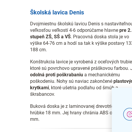
Školská lavica Denis
Dvojmiestnu školskú lavicu Denis s nastaviteľno
veľkosťou veľkostí 4-6 odporúčame hlavne
pre 2.
stupeň ZŠ, SŠ a VŠ
. Pracovná doska stola je vo
výške 64-76 cm a hodí sa tak k výške postavy 13
188 cm.
Konštrukcia lavice je vyrobená z oceľových trubie
ktoré sú povrchovo upravené práškovou farbou. 
odolná proti poškrabaniu
a mechanickému
poškodeniu. Nohy sú naviac zakončené
plastový
krytkami
, ktoré ušetria podlahu od šmúh a
škrabancov.
Buková doska je z laminovanej drevotriesky o
hrúbke 18 mm. Jej hrany chránia ABS o hrúbke 2
mm.