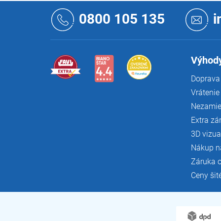
Z
á
0800 105 135
i
p
ä
t
i
Výhody
e
Doprava 
Vrátenie
Nezamie
Extra zá
3D vizua
Nákup n
Záruka 
Ceny šit