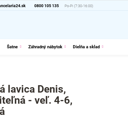
ncelaria24.sk
0800 105 135
Šatne
Záhradný nábytok
Dielňa a sklad
Domácno
á lavica Denis,
teľná - veľ. 4-6,
á