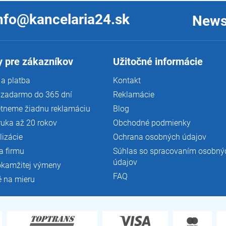
nfo@kancelaria24.sk
News
 pre zákazníkov
Užitočné informácie
a platba
Kontakt
 zadarmo do 365 dní
Reklamácie
tneme žiadnu reklamáciu
Blog
ruka až 20 rokov
Obchodné podmienky
lizácie
Ochrana osobných údajov
a firmu
Súhlas so spracovaním osobný
údajov
okamžitej výmeny
FAQ
é na mieru