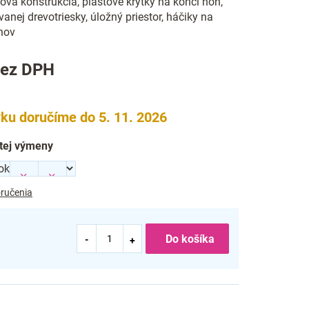
ová konštrukcia, plastové krytky na konci nôh,
anej drevotriesky, úložný priestor, háčiky na
hov
ez DPH
ku doručíme do 5. 11. 2026
tej výmeny
ručenia
Do košíka