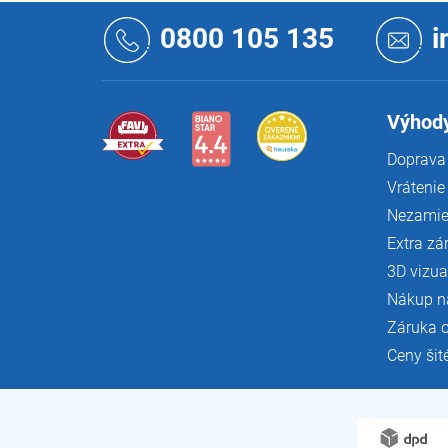
Z
á
0800 105 135
i
p
ä
t
i
Výhody
e
Doprava 
Vrátenie
Nezamie
Extra zá
3D vizua
Nákup n
Záruka 
Ceny šit