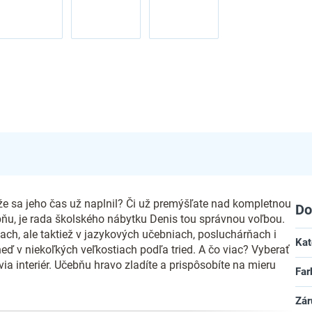
 že sa jeho čas už naplnil? Či už premýšľate nad kompletnou
Do
ňu, je rada školského nábytku Denis tou správnou voľbou.
edach, ale taktiež v jazykových učebniach, posluchárňach i
Kat
eď v niekoľkých veľkostiach podľa tried. A čo viac? Vyberať
via interiér. Učebňu hravo zladíte a prispôsobíte na mieru
Far
Zár