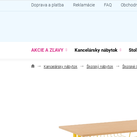
Prejsť
Doprava a platba
Reklamácie
FAQ
Obchodn
na
obsah
AKCIE A ZĽAVY
Kancelársky nábytok
Stol
Kancelársky nábytok
Školský nábytok
Školské l