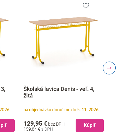
Školská la
 3,
Školská lavica Denis - veľ. 4,
nastaviteľn
žltá
zelená
 2026
na objednávku doručíme do 5. 11. 2026
skladom doruč
129,95 €
137,45 €
bez DPH
b
piť
Kúpiť
159,84 €
169,06 €