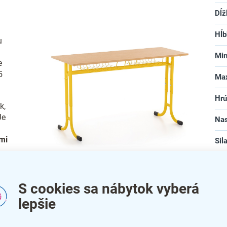
Dĺž
Hĺb
u
Min
e
5
Max
Hrú
k,
Je
Nas
mi
Sil
bar
Školská lavica Denis
na
S cookies sa nábytok vyberá
lepšie