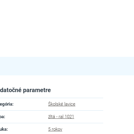
datočné parametre
egória
:
Školské lavice
ba
:
žltá - ral 1021
uka
:
5 rokov