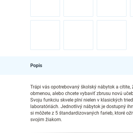
Popis
Trápi vás opotrebovaný školský nábytok a cítite,
obmenou, alebo chcete vybaviť zbrusu novú učeb
Svoju funkciu skvele plní nielen v klasických tri
laboratóriách. Jednotlivý nábytok je dostupný ihn
si môžete z 5 štandardizovaných farieb, ktoré oži
svojim žiakom.