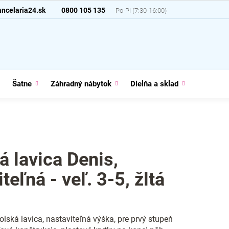
ncelaria24.sk
0800 105 135
Šatne
Záhradný nábytok
Dielňa a sklad
Domácno
á lavica Denis,
teľná - veľ. 3-5, žltá
lská lavica, nastaviteľná výška, pre prvý stupeň