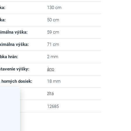
ka
:
130 cm
ka
:
50 cm
imálna výška
:
59 cm
imálna výška
:
71 cm
bka hrán
:
2 mm
tavenie výšky
:
áno
a horných dosiek
:
18 mm
va
:
žltá
zev
:
12685