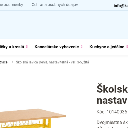
é podmienky
Ochrana osobných údajov
Kontakt
info@ka
ičky a kreslá
Kancelárske vybavenie
Kuchyne a jedálne
avice
Školská lavica Denis, nastaviteľná - veľ. 3-5, žltá
Školsk
nastavi
Kód:
10140036
Dvojmiestna ško