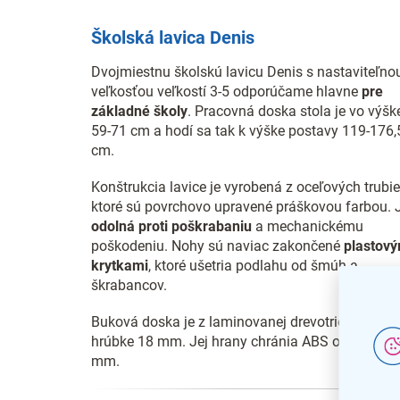
Školská lavica Denis
Dvojmiestnu školskú lavicu Denis s nastaviteľno
veľkosťou veľkostí 3-5 odporúčame hlavne
pre
základné školy
. Pracovná doska stola je vo výšk
59-71 cm a hodí sa tak k výške postavy 119-176,
cm.
Konštrukcia lavice je vyrobená z oceľových trubie
ktoré sú povrchovo upravené práškovou farbou. 
odolná proti poškrabaniu
a mechanickému
poškodeniu. Nohy sú naviac zakončené
plastový
krytkami
, ktoré ušetria podlahu od šmúh a
škrabancov.
Buková doska je z laminovanej drevotriesky o
hrúbke 18 mm. Jej hrany chránia ABS o hrúbke 2
mm.