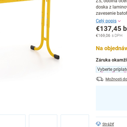
ZŠ, odolná oceľ
doska z laminov
zavesenie bato
€137,45
b
€169,06
Jednotková
cena:
Na objednáv
Záruka okamži
Možnosti do
Strážiť