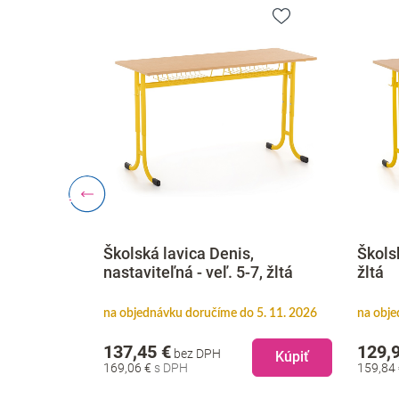
Školská lavica Denis,
Školsk
, žltá
nastaviteľná - veľ. 5-7, žltá
žltá
5. 11. 2026
na objednávku doručíme do 5. 11. 2026
na obje
137,45 €
129,
bez DPH
Kúpiť
Kúpiť
169,06 €
159,84