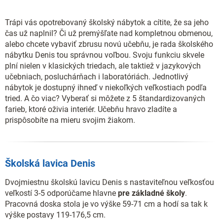
Trápi vás opotrebovaný školský nábytok a cítite, že sa jeho
čas už naplnil? Či už premýšľate nad kompletnou obmenou,
alebo chcete vybaviť zbrusu novú učebňu, je rada školského
nábytku Denis tou správnou voľbou. Svoju funkciu skvele
plní nielen v klasických triedach, ale taktiež v jazykových
učebniach, posluchárňach i laboratóriách. Jednotlivý
nábytok je dostupný ihneď v niekoľkých veľkostiach podľa
tried. A čo viac? Vyberať si môžete z 5 štandardizovaných
farieb, ktoré oživia interiér. Učebňu hravo zladíte a
prispôsobíte na mieru svojim žiakom.
Školská lavica Denis
Dvojmiestnu školskú lavicu Denis s nastaviteľnou veľkosťou
veľkostí 3-5 odporúčame hlavne
pre základné školy
.
Pracovná doska stola je vo výške 59-71 cm a hodí sa tak k
výške postavy 119-176,5 cm.