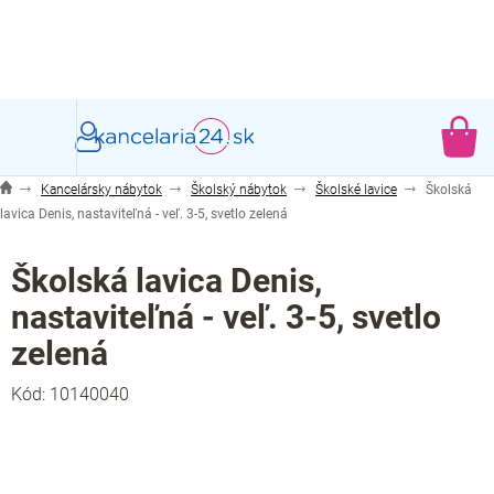
Prejsť
na
obsah
NÁ
KO
Kancelársky nábytok
Školský nábytok
Školské lavice
Školská
lavica Denis, nastaviteľná - veľ. 3-5, svetlo zelená
Školská lavica Denis,
nastaviteľná - veľ. 3-5, svetlo
zelená
Kód:
10140040