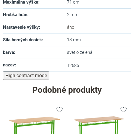
Maximálna výška
:
71 cm
Hrúbka hrán
:
2 mm
Nastavenie výšky
:
áno
Sila horných dosiek
:
18 mm
barva
:
svetlo zelená
nazev
:
12685
High-contrast mode
Podobné produkty