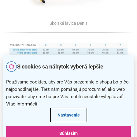
Školská lavica Denis
S cookies sa nábytok vyberá lepšie
Používame cookies, aby pre Vás prezeranie e-shopu bolo čo
najpohodlnejšie. Tiež nám pomáhajú porozumieť, ako web
používate, aby sme ho pre Vás mohli neustále vylepšovať.
Veľkostná tabuľka školského nábytku s percentuálnym využitím v
jednotlivých triedach
Viac informácií
Nastavenie
Súhlasím