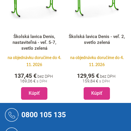
Školská lavica Denis,
Školská lavica Denis - veľ. 2,
nastaviteľná - veľ. 5-7,
svetlo zelená
svetlo zelená
na objednávku doručíme do 4.
na objednávku doručíme do 4.
11. 2026
11. 2026
137,45 €
129,95 €
bez DPH
bez DPH
169,06 €
159,84 €
Kúpiť
Kúpiť
Z
á
0800 105 135
p
ä