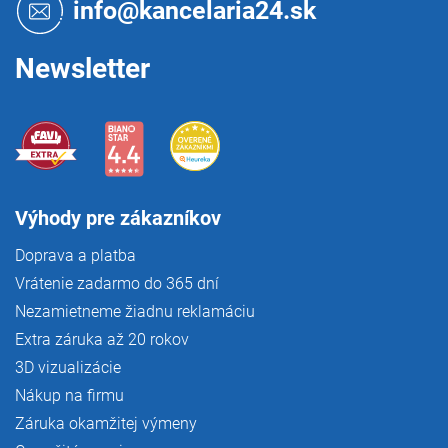
t
info@kancelaria24.sk
i
e
Newsletter
Výhody pre zákazníkov
Doprava a platba
Vrátenie zadarmo do 365 dní
Nezamietneme žiadnu reklamáciu
Extra záruka až 20 rokov
3D vizualizácie
Nákup na firmu
Záruka okamžitej výmeny