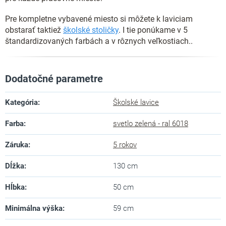
Pre kompletne vybavené miesto si môžete k laviciam
obstarať taktiež
školské stoličky
. I tie ponúkame v 5
štandardizovaných farbách a v rôznych veľkostiach..
Dodatočné parametre
Kategória
:
Školské lavice
Farba
:
svetlo zelená - ral 6018
Záruka
:
5 rokov
Dĺžka
:
130 cm
Hĺbka
:
50 cm
Minimálna výška
:
59 cm