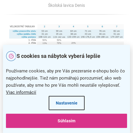
Školská lavica Denis
S cookies sa nábytok vyberá lepšie
Používame cookies, aby pre Vás prezeranie e-shopu bolo čo
Veľkostná tabuľka školského nábytku s percentuálnym využitím v
najpohodlnejšie. Tiež nám pomáhajú porozumieť, ako web
jednotlivých triedach
používate, aby sme ho pre Vás mohli neustále vylepšovať.
Viac informácií
Nastavenie
Súhlasím