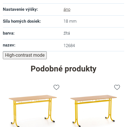
Nastavenie výšky
:
áno
Sila horných dosiek
:
18 mm
barva
:
žltá
nazev
:
12684
High-contrast mode
Podobné produkty