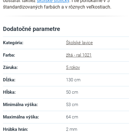
obstarať taktiež
školské stoličky
. I tie ponúkame v 5
štandardizovaných farbách a v rôznych veľkostiach.
Dodatočné parametre
Kategória
:
Školské lavice
Farba
:
žltá - ral 1021
Záruka
:
5 rokov
Dĺžka
:
130 cm
Hĺbka
:
50 cm
Minimálna výška
:
53 cm
Maximálna výška
:
64 cm
Hrúbka hrán
:
2 mm