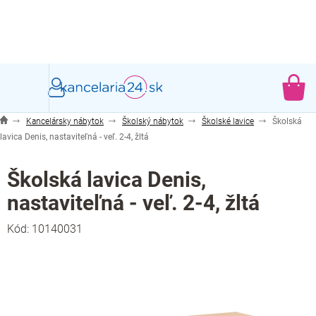
Prejsť
na
obsah
NÁ
KO
Kancelársky nábytok
Školský nábytok
Školské lavice
Školská
lavica Denis, nastaviteľná - veľ. 2-4, žltá
Školská lavica Denis,
nastaviteľná - veľ. 2-4, žltá
Kód:
10140031