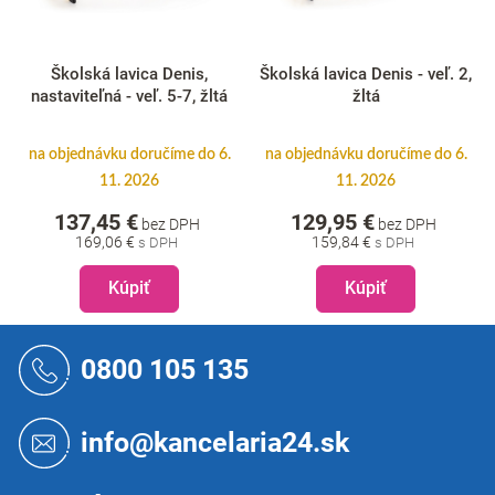
Školská lavica Denis,
Školská lavica Denis - veľ. 2,
nastaviteľná - veľ. 5-7, žltá
žltá
na objednávku doručíme do 6.
na objednávku doručíme do 6.
11. 2026
11. 2026
137,45 €
129,95 €
bez DPH
bez DPH
169,06 €
159,84 €
Kúpiť
Kúpiť
Z
á
0800 105 135
p
ä
t
info@kancelaria24.sk
i
e