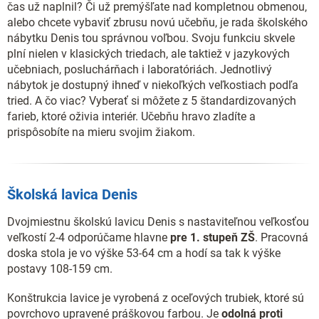
čas už naplnil? Či už premýšľate nad kompletnou obmenou,
alebo chcete vybaviť zbrusu novú učebňu, je rada školského
nábytku Denis tou správnou voľbou. Svoju funkciu skvele
plní nielen v klasických triedach, ale taktiež v jazykových
učebniach, posluchárňach i laboratóriách. Jednotlivý
nábytok je dostupný ihneď v niekoľkých veľkostiach podľa
tried. A čo viac? Vyberať si môžete z 5 štandardizovaných
farieb, ktoré oživia interiér. Učebňu hravo zladíte a
prispôsobíte na mieru svojim žiakom.
Školská lavica Denis
Dvojmiestnu školskú lavicu Denis s nastaviteľnou veľkosťou
veľkostí 2-4 odporúčame hlavne
pre 1. stupeň ZŠ
. Pracovná
doska stola je vo výške 53-64 cm a hodí sa tak k výške
postavy 108-159 cm.
Konštrukcia lavice je vyrobená z oceľových trubiek, ktoré sú
povrchovo upravené práškovou farbou. Je
odolná proti