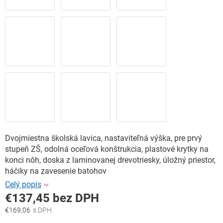
Dvojmiestna školská lavica, nastaviteľná výška, pre prvý
stupeň ZŠ, odolná oceľová konštrukcia, plastové krytky na
konci nôh, doska z laminovanej drevotriesky, úložný priestor,
háčiky na zavesenie batohov
€137,45
bez DPH
€169,06
Jednotková
cena: