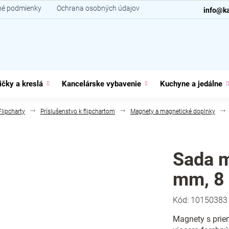
é podmienky
Ochrana osobných údajov
Kontakt
info@ka
ičky a kreslá
Kancelárske vybavenie
Kuchyne a jedálne
Flipcharty
Príslušenstvo k flipchartom
Magnety a magnetické doplnky
Sada m
mm, 8 
Kód:
10150383
Magnety s prie