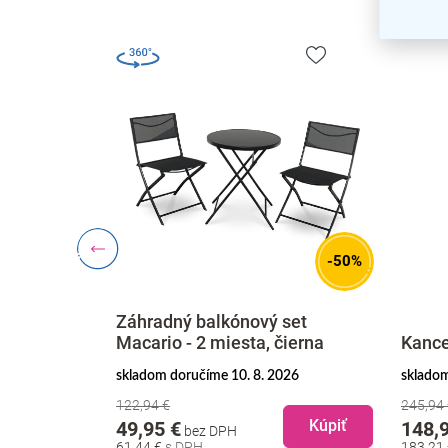
-50%
 Meglio 1 +
Záhradný balkónový set
Macario - 2 miesta, čierna
Kance
skladom doručíme 10. 8. 2026
skladom
026
122,94 €
245,94
Kúpiť
Kúpiť
49,95 €
148,
bez DPH
61,44 €
183,21