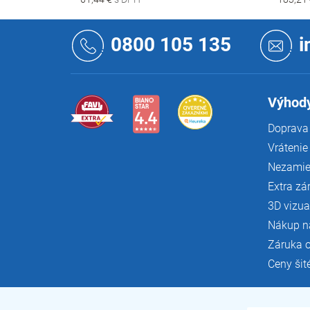
Z
á
0800 105 135
i
p
ä
t
i
Výhody
e
Doprava 
Vrátenie
Nezamie
Extra zá
3D vizua
Nákup n
Záruka 
Ceny šit