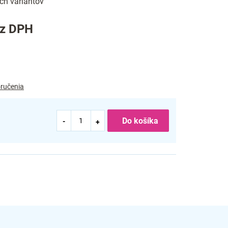
ch variantov
ez DPH
ručenia
Do košíka