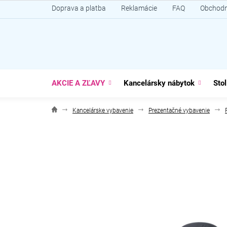
Prejsť
Doprava a platba
Reklamácie
FAQ
Obchodn
na
obsah
AKCIE A ZĽAVY
Kancelársky nábytok
Stol
Kancelárske vybavenie
Prezentačné vybavenie