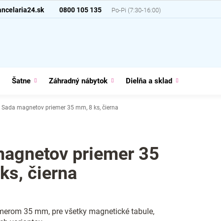
ncelaria24.sk
0800 105 135
Šatne
Záhradný nábytok
Dielňa a sklad
Domácno
Sada magnetov priemer 35 mm, 8 ks, čierna
agnetov priemer 35
ks, čierna
merom 35 mm, pre všetky magnetické tabule,