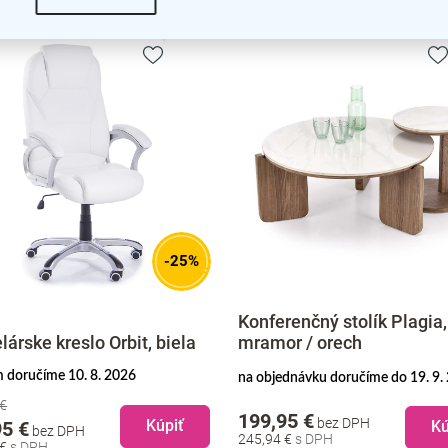
-25%
Konferenčný stolík Plagia,
lárske kreslo Orbit, biela
mramor / orech
 doručíme 10. 8. 2026
na objednávku doručíme do 19. 9.
 €
199,95 €
bez DPH
Kúpiť
Kú
95 €
bez DPH
245,94 €
 €