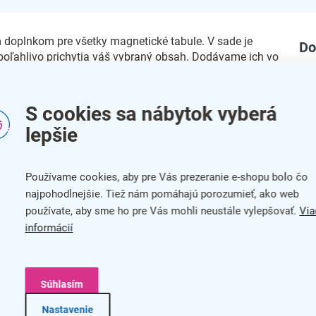
oplnkom pre všetky magnetické tabule. V sade je
Do
poľahlivo prichytia váš vybraný obsah. Dodávame ich vo
venej, modrej a bielej farbe.
Kat
S cookies sa nábytok vyberá
Far
lepšie
Zár
Používame cookies, aby pre Vás prezeranie e-shopu bolo čo
Poč
najpohodlnejšie. Tiež nám pomáhajú porozumieť, ako web
bar
používate, aby sme ho pre Vás mohli neustále vylepšovať.
Via
informácií
na
Súhlasím
Podobné produkty
Nastavenie