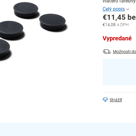
viacero farebný
€11,45 b
€14,08
Jednotková
cena:
Vypredané
Možnosti do
Strážiť