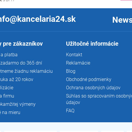
nfo@kancelaria24.sk
News
 pre zákazníkov
Užitočné informácie
a platba
Kontakt
 zadarmo do 365 dní
Reklamácie
tneme žiadnu reklamáciu
Blog
ruka až 20 rokov
Obchodné podmienky
lizácie
Ochrana osobných údajov
a firmu
Súhlas so spracovaním osobný
údajov
okamžitej výmeny
FAQ
é na mieru