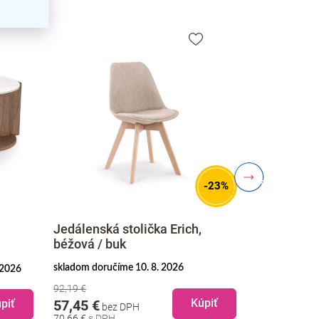
-23%
Jedálenská stolička Erich,
Sada magn
béžová / buk
8 ks, červe
skladom doručíme 10. 8. 2026
 2026
skladom doruč
92,19 €
5,95 €
bez 
Kúpiť
piť
57,45 €
bez DPH
7,32 €
70,66 €