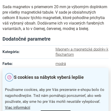
Sada magnetov s priemerom 20 mm je výborným doplnkom
pre všetky magnetické tabule. V sade je obsiahnutých
celkom 8 kusov týchto magnetiek, ktoré pohodlne prichytia
váš vybraný obsah. Dodávame ich vo viacerých farebných
variantách, a to v čiernej, červenej, modrej a bielej.
Dodatočné parametre
Magnety a magnetické doplnky k
Kategória
:
flipchartom
Farba
:
modrá
Záruka
:
5 rokov
S cookies sa nábytok vyberá lepšie
Počet ks
:
8 ks
Používame cookies, aby pre Vás prezeranie e-shopu bolo čo
barva
:
modrá
najpohodlnejšie. Tiež nám pomáhajú porozumieť, ako web
používate, aby sme ho pre Vás mohli neustále vylepšovať.
nazev
:
8683
Viac informácií