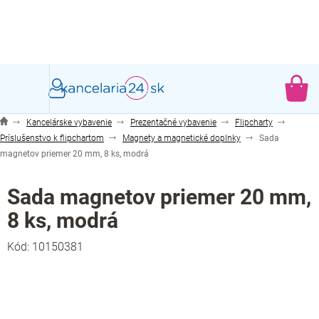
Prejsť
na
obsah
NÁ
KO
Kancelárske vybavenie
Prezentačné vybavenie
Flipcharty
Príslušenstvo k flipchartom
Magnety a magnetické doplnky
Sada
magnetov priemer 20 mm, 8 ks, modrá
Sada magnetov priemer 20 mm,
8 ks, modrá
Kód:
10150381