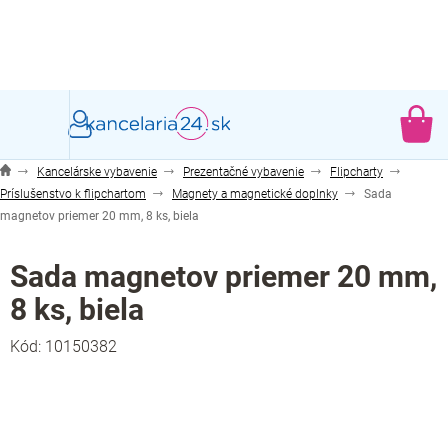
Prejsť
na
obsah
NÁ
KO
Kancelárske vybavenie
Prezentačné vybavenie
Flipcharty
Príslušenstvo k flipchartom
Magnety a magnetické doplnky
Sada
magnetov priemer 20 mm, 8 ks, biela
Sada magnetov priemer 20 mm,
8 ks, biela
Kód:
10150382