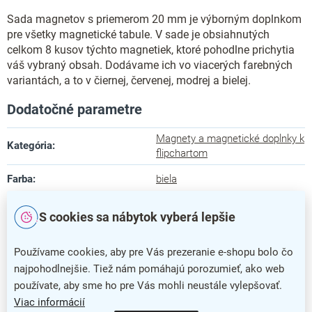
Sada magnetov s priemerom 20 mm je výborným doplnkom
pre všetky magnetické tabule. V sade je obsiahnutých
celkom 8 kusov týchto magnetiek, ktoré pohodlne prichytia
váš vybraný obsah. Dodávame ich vo viacerých farebných
variantách, a to v čiernej, červenej, modrej a bielej.
Dodatočné parametre
Magnety a magnetické doplnky k
Kategória
:
flipchartom
Farba
:
biela
Záruka
:
5 rokov
S cookies sa nábytok vyberá lepšie
Počet ks
:
8 ks
Používame cookies, aby pre Vás prezeranie e-shopu bolo čo
barva
:
biela
najpohodlnejšie. Tiež nám pomáhajú porozumieť, ako web
používate, aby sme ho pre Vás mohli neustále vylepšovať.
nazev
:
8683
Viac informácií