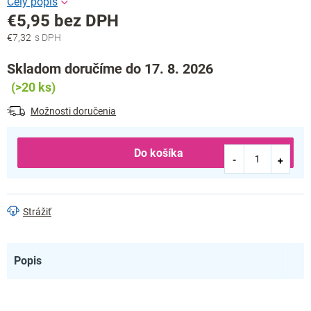
€5,95 bez DPH
€7,32
Jednotková
cena:
Skladom doručíme do 17. 8. 2026
(>20 ks)
Možnosti doručenia
Do košíka
Strážiť
Popis