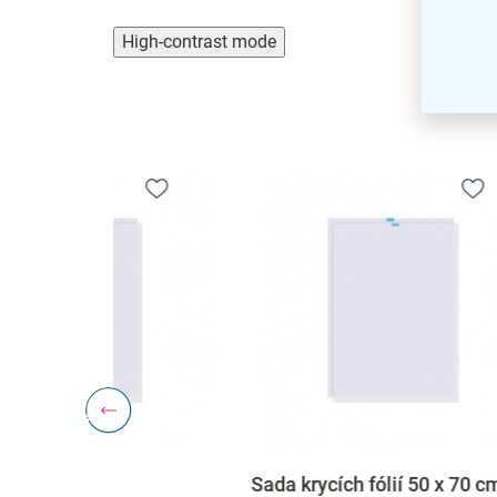
High-contrast mode
Sada krycích fólií 50 x 70 cm, 2
Sada k