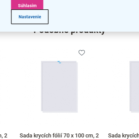
na
Súhlasím
Nastavenie
Podobné produkty
rycích fólií 70 x 100 cm, 2
Sada krycích fólií 100 x 1