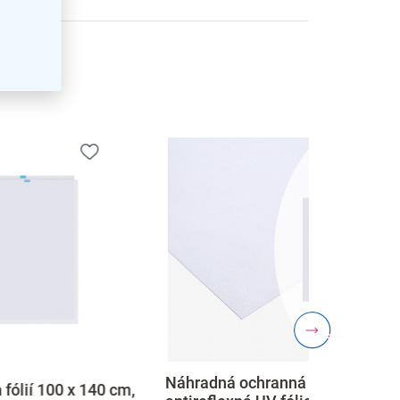
zev
:
Náhradná ochranná
40 cm,