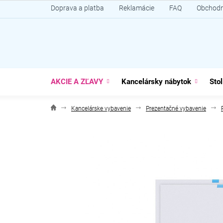
Prejsť
Doprava a platba
Reklamácie
FAQ
Obchodn
na
obsah
AKCIE A ZĽAVY
Kancelársky nábytok
Stol
Kancelárske vybavenie
Prezentačné vybavenie