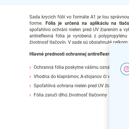
Sada krycích fólií vo formáte A1 je tou správno
forme.
Fólia je určená na aplikáciu na tlač
spoľahlivo ochráni nielen pred UV žiarením a v
antireflexná fólia je vyrobená z polypropylénu
životnosť tlačovín. V sade sú obsiahnuté celkom 2
Hlavné prednosti ochrannej antireflexnej UV fól
Ochranná fólia poskytne vášmu oznámeniu vž
Vhodna do klaprámov, A-stojanov či windtalke
Spoľahlivá ochrana nielen pred UV žiarením
Fólia zaručí dlhú životnosť tlačoviny