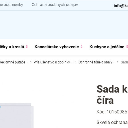
é podmienky
Ochrana osobných údajov
Kontakt
info@ka
ičky a kreslá
Kancelárske vybavenie
Kuchyne a jedálne
Reklamné pútače
Príslušenstvo a doplnky
Ochranné fólie a obaly
Sada 
Sada kr
číra
Kód:
10150985
Skvelá ochrana 