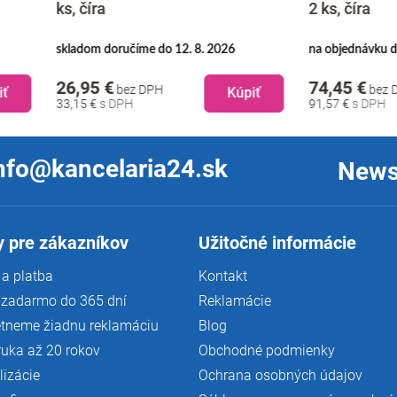
ra
2 ks, číra
 doručíme do 12. 8. 2026
na objednávku doručíme do 9. 9. 
 €
74,45 €
bez DPH
bez DPH
Kúpiť
Kú
€
91,57 €
nfo@kancelaria24.sk
News
 pre zákazníkov
Užitočné informácie
a platba
Kontakt
 zadarmo do 365 dní
Reklamácie
tneme žiadnu reklamáciu
Blog
ruka až 20 rokov
Obchodné podmienky
lizácie
Ochrana osobných údajov