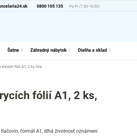
ncelaria24.sk
0800 105 135
Šatne
Záhradný nábytok
Dielňa a sklad
Domácno
krycích fólií A1, 2 ks, číra
ycích fólií A1, 2 ks,
tlačovín, formát A1, dlhá životnosť oznámení