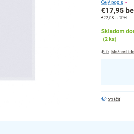
€17,95 b
€22,08
Jednotková
cena:
Skladom dor
(2 ks)
Možnosti do
Strážiť