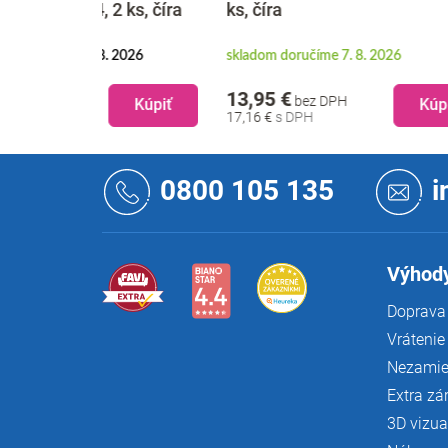
2 ks, číra
ks, číra
ks, čí
. 2026
skladom doručíme 7. 8. 2026
skladom
13,95 €
26,95
bez DPH
Kúpiť
Kúpiť
17,16 €
33,15 
Z
á
0800 105 135
i
p
ä
t
i
Výhody
e
Doprava 
Vrátenie
Nezamie
Extra zá
3D vizua