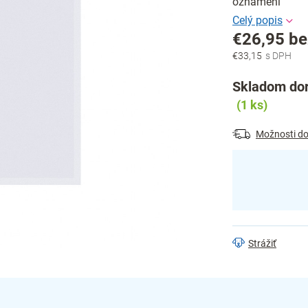
oznámení
€26,95 b
€33,15
Jednotková
cena:
Skladom dor
(1 ks)
Možnosti do
Strážiť