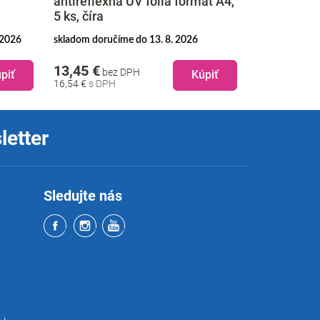
antireflexná UV fólia formát A4,
Sada krycích
5 ks, číra
 2026
skladom doručíme do 13. 8. 2026
skladom doruč
13,45 €
11,45 €
bez DPH
be
piť
Kúpiť
16,54 €
14,08 €
letter
Sledujte nás