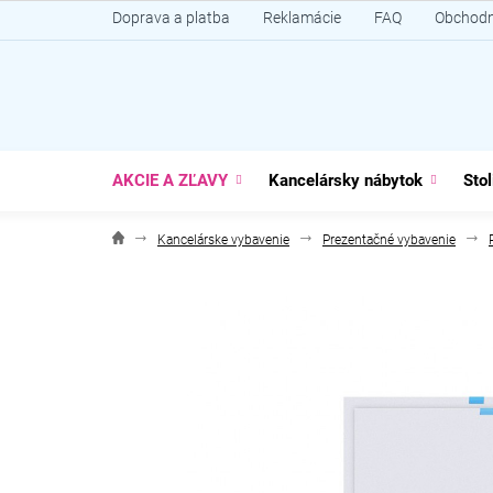
Prejsť
Doprava a platba
Reklamácie
FAQ
Obchodn
na
obsah
AKCIE A ZĽAVY
Kancelársky nábytok
Stol
Kancelárske vybavenie
Prezentačné vybavenie