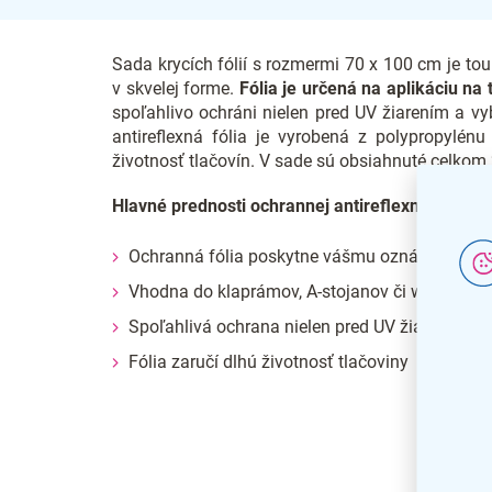
Sada krycích fólií s rozmermi 70 x 100 cm je to
v skvelej forme.
Fólia je určená na aplikáciu na
spoľahlivo ochráni nielen pred UV žiarením a v
antireflexná fólia je vyrobená z polypropylénu
životnosť tlačovín. V sade sú obsiahnuté celkom 2
Hlavné prednosti ochrannej antireflexnej UV fól
Ochranná fólia poskytne vášmu oznámeniu vž
Vhodna do klaprámov, A-stojanov či windtalke
Spoľahlivá ochrana nielen pred UV žiarením
Fólia zaručí dlhú životnosť tlačoviny