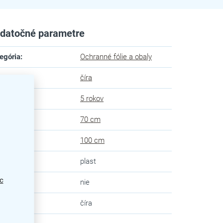
datočné parametre
egória
:
Ochranné fólie a obaly
ba
:
číra
uka
:
5 rokov
ka
:
70 cm
ška
:
100 cm
eriál
:
plast
c
karta
:
nie
va
:
číra