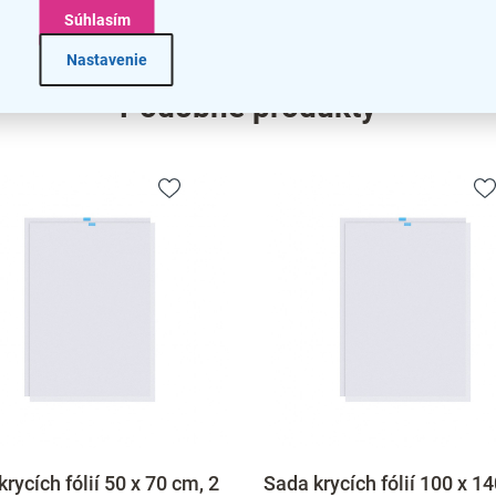
na
Súhlasím
Nastavenie
Podobné produkty
rycích fólií 50 x 70 cm, 2
Sada krycích fólií 100 x 1