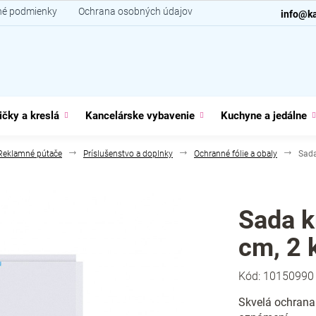
é podmienky
Ochrana osobných údajov
Kontakt
info@ka
ičky a kreslá
Kancelárske vybavenie
Kuchyne a jedálne
Reklamné pútače
Príslušenstvo a doplnky
Ochranné fólie a obaly
Sada
Sada k
cm, 2 k
Kód:
10150990
Skvelá ochrana 