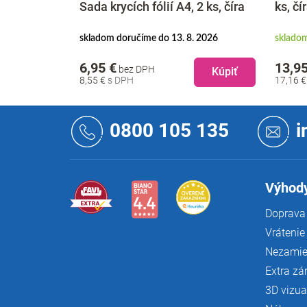
2 ks, číra
Sada krycích fólií A4, 2 ks, číra
ks, čí
026
skladom doručíme do 13. 8. 2026
skladom
6,95 €
13,95
bez DPH
Kúpiť
Kúpiť
8,55 €
17,16 
Z
á
0800 105 135
i
p
ä
t
i
Výhody
e
Doprava 
Vrátenie
Nezamie
Extra zá
3D vizua