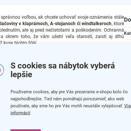
u správnou voľbou, ak chcete uchovať svoje oznámenia stále
Do
 tlačoviny v klaprámoch, A-stojanoch či windtalkeroch
, ktoré
yblednutím, ale aj pred nečistotami a poškodením. Ochranná
Kat
 a okrem toho, že vám ušetrí veľa starostí, zaistí aj dlhú
 kusy týchto fólií.
Far
ie 70 x 100 cm:
Zár
S cookies sa nábytok vyberá
dy skvelú ochranu
Šír
lepšie
rov
Vý
Používame cookies, aby pre Vás prezeranie e-shopu bolo čo
Mat
najpohodlnejšie. Tiež nám pomáhajú porozumieť, ako web
používate, aby sme ho pre Vás mohli neustále vylepšovať.
Via
Top
informácií
bar