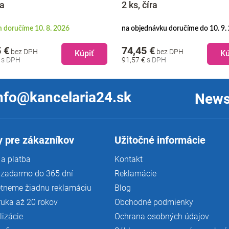
ra
2 ks, číra
 doručíme 10. 8. 2026
na objednávku doručíme do 10. 9.
 €
74,45 €
bez DPH
bez DPH
Kúpiť
Kú
€
91,57 €
nfo@kancelaria24.sk
News
 pre zákazníkov
Užitočné informácie
a platba
Kontakt
 zadarmo do 365 dní
Reklamácie
tneme žiadnu reklamáciu
Blog
ruka až 20 rokov
Obchodné podmienky
lizácie
Ochrana osobných údajov