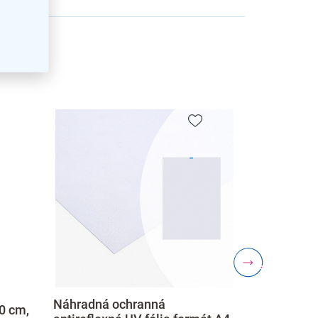
zev
:
Náhradná ochranná
40 cm,