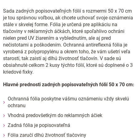
Sada zadných popisovateľných fólií s rozmermi 50 x 70 cm
je tou správnou voľbou, ak chcete uchovať svoje oznámenia
stále v skvelej forme. Fólia je určená pre aplikáciu na
tlačoviny v reklamných áčkách, ktoré spoľahlivo ochráni
nielen pred UV žiarením a vyblednutím, ale aj pred
nečistotami a poškodením. Ochranná antireflexná fólia je
vyrobená z polypropylénu a okrem toho, že vám ušetrí veľa
starostí, tak zaistí aj dlhú životnosť tlačovín. V sade sú
obsiahnuté celkom 2 kusy týchto fólií, ktoré sú doplnené o 3
kriedové fixky.
Hlavné prednosti zadných popisovateľných fólií 50 x 70 cm:
Ochranná fólia poskytne vášmu oznámeniu vždy skvelú
ochranu
Vhodná predovšetkým do reklamných áčiek
Zadná fólia je popisovateľná
Fólia zaručí dlhú životnosť tlačoviny