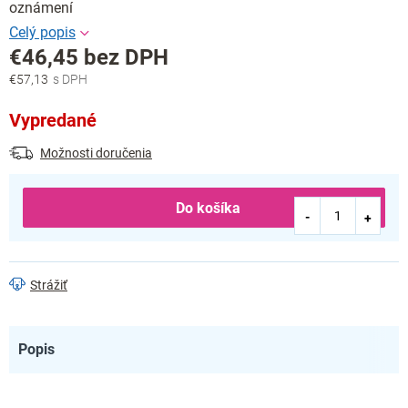
oznámení
€46,45 bez DPH
€57,13
Jednotková
cena:
Vypredané
Možnosti doručenia
Do košíka
Strážiť
Popis