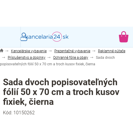
Prejsť
na
obsah
NÁ
KO
Kancelárske vybavenie
Prezentačné vybavenie
Reklamné pútače
Príslušenstvo a doplnky
Ochranné fólie a obaly
Sada dvoch
popisovateľných fólií 50 x 70 cm a troch kusov fixiek, čierna
Sada dvoch popisovateľných
fólií 50 x 70 cm a troch kusov
fixiek, čierna
Kód:
10150262