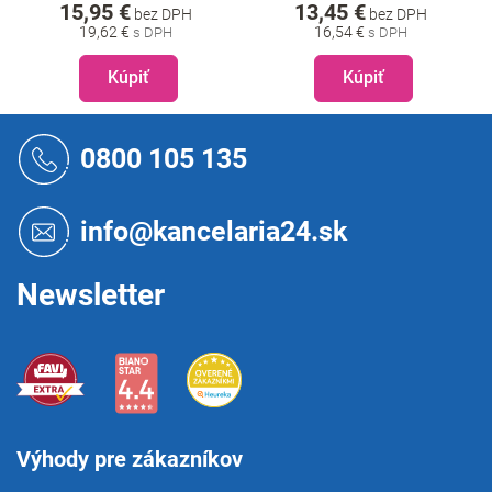
15,95 €
13,45 €
bez DPH
bez DPH
19,62 €
16,54 €
Kúpiť
Kúpiť
Z
á
0800 105 135
p
ä
t
info@kancelaria24.sk
i
e
Newsletter
Výhody pre zákazníkov