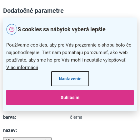
Dodatočné parametre
Kategória
:
Ochranné fólie a obaly
S cookies sa nábytok vyberá lepšie
Farba
:
čierna
Používame cookies, aby pre Vás prezeranie e-shopu bolo čo
Záruka
:
5 rokov
najpohodlnejšie. Tiež nám pomáhajú porozumieť, ako web
používate, aby sme ho pre Vás mohli neustále vylepšovať.
Šírka
:
50 cm
Viac informácií
Výška
:
70 cm
Nastavenie
Materiál
:
plast
Súhlasím
Topkarta
:
nie
barva
:
čierna
nazev
: