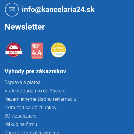
ä
t
info@kancelaria24.sk
i
e
Newsletter
Výhody pre zákazníkov
Doprava a platba
Vrátenie zadarmo do 365 dní
Nezamietneme žiadnu reklamáciu
Extra záruka až 20 rokov
3D vizualizácie
Nákup na firmu
Záruka okamžitej výmeny