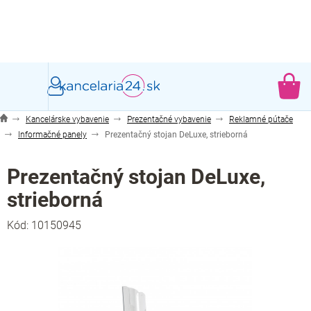
Prejsť
na
obsah
NÁ
KO
Kancelárske vybavenie
Prezentačné vybavenie
Reklamné pútače
Informačné panely
Prezentačný stojan DeLuxe, strieborná
Prezentačný stojan DeLuxe,
strieborná
Kód:
10150945