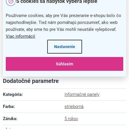
S cookies sa nábytok vyberá lepšie
Používame cookies, aby pre Vás prezeranie e-shopu bolo čo
najpohodlnejšie. Tiež nám pomáhajú porozumieť, ako web
používate, aby sme ho pre Vás mohli neustále vylepšovať.
Viac informácií
Nastavenie
Rozložiteľný stojan na tlačoviny
Súhlasím
Dodatočné parametre
Kategória
:
Informačné panely
Farba
:
strieborná
Záruka
:
5 rokov