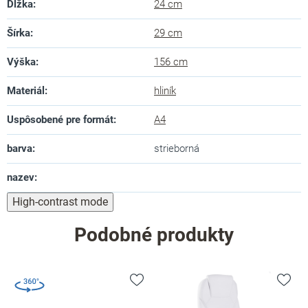
Dĺžka
:
24 cm
Šírka
:
29 cm
Výška
:
156 cm
Materiál
:
hliník
Uspôsobené pre formát
:
A4
barva
:
strieborná
nazev
:
High-contrast mode
Podobné produkty