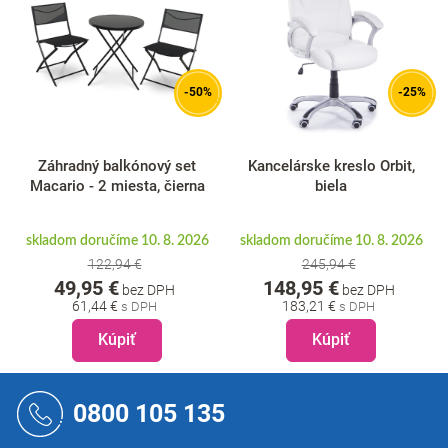
-50%
-25%
Záhradný balkónový set
Kancelárske kreslo Orbit,
Macario - 2 miesta, čierna
biela
skladom doručíme 10. 8. 2026
skladom doručíme 10. 8. 2026
122,94 €
245,94 €
49,95 €
148,95 €
bez DPH
bez DPH
61,44 €
183,21 €
Kúpiť
Kúpiť
Z
á
0800 105 135
p