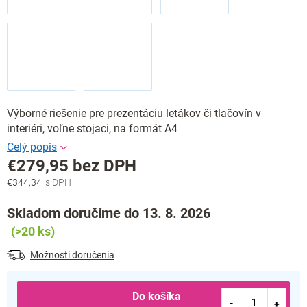
Výborné riešenie pre prezentáciu letákov či tlačovín v
interiéri, voľne stojaci, na formát A4
€279,95 bez DPH
€344,34
Jednotková
cena:
Skladom doručíme do 13. 8. 2026
(>20 ks)
Možnosti doručenia
Do košíka