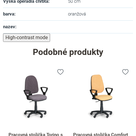
Výška operadla chrbta
:
50 cm
barva
:
oranžová
nazev
:
High-contrast mode
Podobné produkty
Pracovná stolička Torino s
Pracovná stolička Comfort