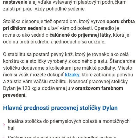
nastavenie
a aj vďaka vstavaným plastovým područkám
zaistí pri práci vždy pohodlné sedenie.
Stolička disponuje tiež operadlom, ktorý vytvorí
oporu chrbta
pri dlhšom sedení
a uľaví vám od bolesti. Operadlo je
rovnako ako sedadlo
čalúnené do príjemnej látky
, ktorá je
odolná proti predretiu a jednoducho sa udržuje.
O stabilitu sa postará pevný kríž, ktorý je rovnako ako celá
konštrukcia stoličky vyrobený z odolného plastu. Štandardne
stoličku dodávame s kolieskami pre mäkké podlahy. Miesto
nich si však môžete dokúpiť
klzáky
, ktoré zabraňujú pohybu
a zaistia vám väčšiu stabilitu. Nosnosť pracovnej stoličky
Dylan je 120 kg a dodávame ju
v oranžovom farebnom
prevedení.
Hlavné prednosti pracovnej stoličky Dylan
Ideálna stolička do priemyslových oblastí a montážnych
hál
Výškové nastavenie zaručí vždy pohodlné sedenie