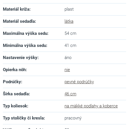
Materiál kríža
:
plast
Materiál sedadla
:
látka
Maximálna výška sedu
:
54 cm
Minimálna výška sedu
:
41 cm
Nastavenie výšky
:
áno
Opierka nôh
:
nie
Podrúčky
:
pevné podrúčky
Šírka sedadla
:
46 cm
Typ koliesok
:
na mäkké podlahy a koberce
Typ stoličky či kresla
:
pracovný