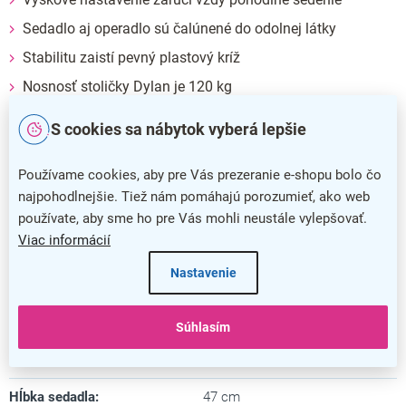
Sedadlo aj operadlo sú čalúnené do odolnej látky
Stabilitu zaistí pevný plastový kríž
Nosnosť stoličky Dylan je 120 kg
Dodatočné parametre
S cookies sa nábytok vyberá lepšie
Kategória
:
Pracovné stoličky
Používame cookies, aby pre Vás prezeranie e-shopu bolo čo
najpohodlnejšie. Tiež nám pomáhajú porozumieť, ako web
Farba
:
oranžová
používate, aby sme ho pre Vás mohli neustále vylepšovať.
Viac informácií
Záruka
:
5 rokov
Nastavenie
Nosnosť
:
120 kg
Minimálna výška
:
106 cm
Súhlasím
Maximálna výška
:
119 cm
Hĺbka sedadla
:
47 cm