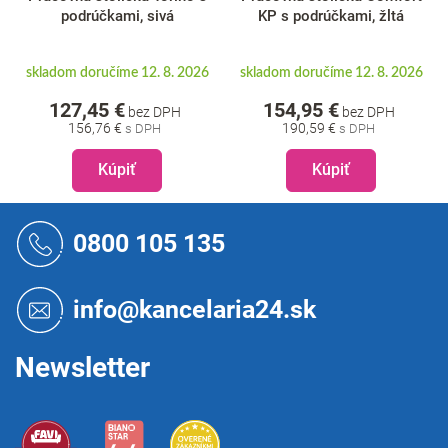
podrúčkami, sivá
KP s podrúčkami, žltá
skladom doručíme 12. 8. 2026
skladom doručíme 12. 8. 2026
127,45 €
154,95 €
bez DPH
bez DPH
156,76 €
190,59 €
Kúpiť
Kúpiť
Z
á
0800 105 135
p
ä
t
info@kancelaria24.sk
i
e
Newsletter