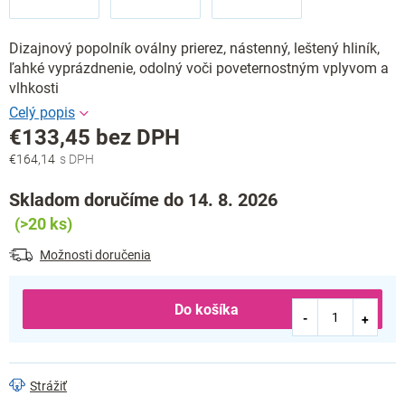
Dizajnový popolník oválny prierez, nástenný, leštený hliník,
ľahké vyprázdnenie, odolný voči poveternostným vplyvom a
vlhkosti
€133,45 bez DPH
€164,14
Jednotková
cena:
Skladom doručíme do 14. 8. 2026
(>20 ks)
Možnosti doručenia
Do košíka
Strážiť