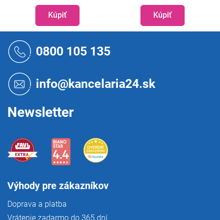
Kúpiť
Kúpiť
Z
á
0800 105 135
p
ä
t
info@kancelaria24.sk
i
e
Newsletter
Výhody pre zákazníkov
Doprava a platba
Vrátenie zadarmo do 365 dní