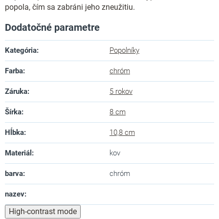
popola, čím sa zabráni jeho zneužitiu.
Dodatočné parametre
Kategória
:
Popolníky
Farba
:
chróm
Záruka
:
5 rokov
Šírka
:
8 cm
Hĺbka
:
10,8 cm
Materiál
:
kov
barva
:
chróm
nazev
:
High-contrast mode