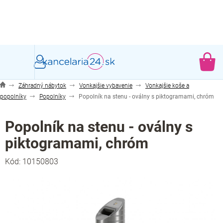
Prejsť
na
obsah
NÁ
KO
Záhradný nábytok
Vonkajšie vybavenie
Vonkajšie koše a
popolníky
Popolníky
Popolník na stenu - oválny s piktogramami, chróm
Popolník na stenu - oválny s
piktogramami, chróm
Kód:
10150803