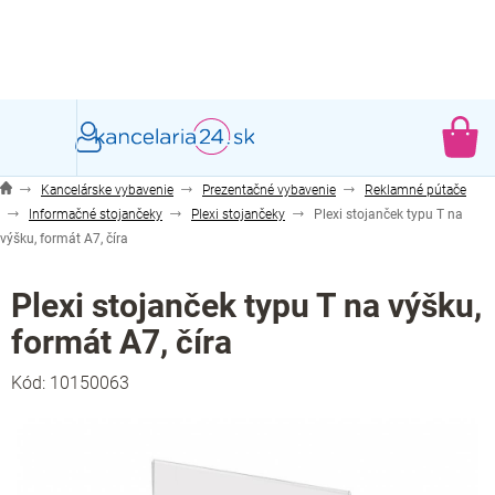
Prejsť
na
obsah
NÁ
KO
Kancelárske vybavenie
Prezentačné vybavenie
Reklamné pútače
Informačné stojančeky
Plexi stojančeky
Plexi stojanček typu T na
výšku, formát A7, číra
Plexi stojanček typu T na výšku,
formát A7, číra
Kód:
10150063