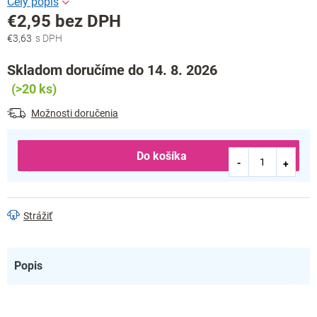
€2,95 bez DPH
€3,63
Jednotková
cena:
Skladom doručíme do 14. 8. 2026
(>20 ks)
Možnosti doručenia
Do košíka
Strážiť
Popis