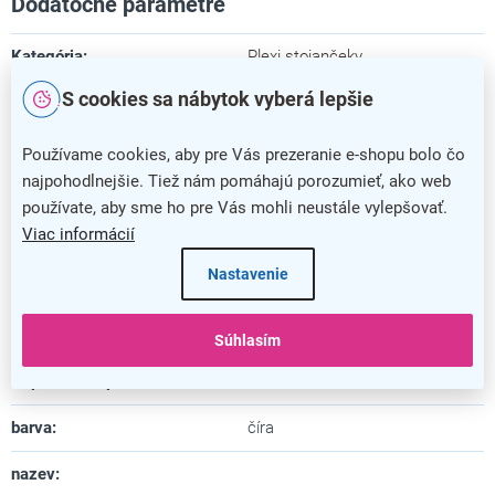
Dodatočné parametre
Kategória
:
Plexi stojančeky
S cookies sa nábytok vyberá lepšie
Farba
:
číra
Záruka
:
5 rokov
Používame cookies, aby pre Vás prezeranie e-shopu bolo čo
najpohodlnejšie. Tiež nám pomáhajú porozumieť, ako web
Dĺžka
:
5,5 cm
používate, aby sme ho pre Vás mohli neustále vylepšovať.
Viac informácií
Šírka
:
7,4 cm
Nastavenie
Výška
:
10,9 cm
Materiál
:
plast
Súhlasím
Uspôsobené pre formát
:
A7
barva
:
číra
nazev
: