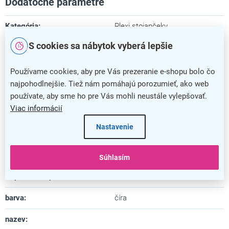
Dodatočné parametre
Kategória
:
Plexi stojančeky
S cookies sa nábytok vyberá lepšie
Farba
:
číra
Záruka
:
5 rokov
Používame cookies, aby pre Vás prezeranie e-shopu bolo čo
najpohodlnejšie. Tiež nám pomáhajú porozumieť, ako web
Dĺžka
:
6,5 cm
používate, aby sme ho pre Vás mohli neustále vylepšovať.
Viac informácií
Šírka
:
14,8 cm
Nastavenie
Výška
:
21,4 cm
Materiál
:
plast
Súhlasím
Uspôsobené pre formát
:
A5
barva
:
číra
nazev
: