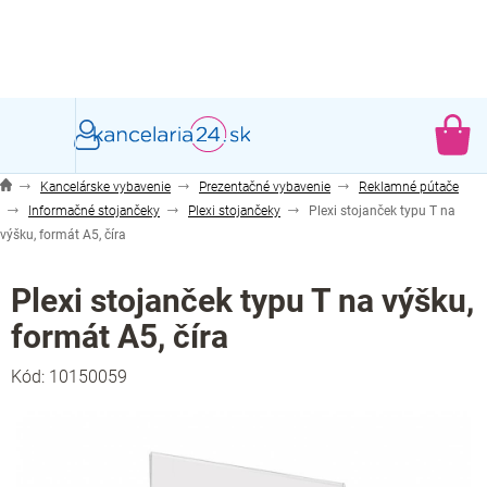
Prejsť
na
obsah
NÁ
KO
Kancelárske vybavenie
Prezentačné vybavenie
Reklamné pútače
Informačné stojančeky
Plexi stojančeky
Plexi stojanček typu T na
výšku, formát A5, číra
Plexi stojanček typu T na výšku,
formát A5, číra
Kód:
10150059