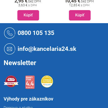
2,95 €
10,45 €
bez DPH
bez DPH
3,63 €
12,85 €
Kúpiť
Kúpiť
Z
á
0800 105 135
p
ä
t
info@kancelaria24.sk
i
e
Newsletter
Výhody pre zákazníkov
Doprava a platba