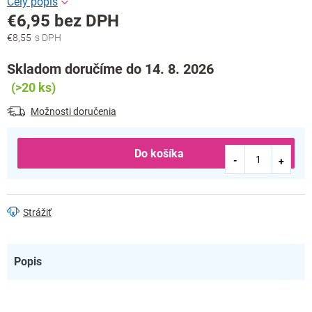
€6,95 bez DPH
€8,55
Jednotková
cena:
Skladom doručíme do 14. 8. 2026
(>20 ks)
Možnosti doručenia
Do košíka
Strážiť
Popis