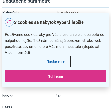
Dodatočné parametre
Kategória
:
Plexi stojančeky
S cookies sa nábytok vyberá lepšie
Farba
:
číra
Záruka
:
5 rokov
Používame cookies, aby pre Vás prezeranie e-shopu bolo čo
najpohodlnejšie. Tiež nám pomáhajú porozumieť, ako web
Dĺžka
:
6,5 cm
používate, aby sme ho pre Vás mohli neustále vylepšovať.
Viac informácií
Šírka
:
29,7 cm
Nastavenie
Výška
:
42,5 cm
Materiál
:
plast
Súhlasím
Uspôsobené pre formát
:
A3
barva
:
číra
nazev
: