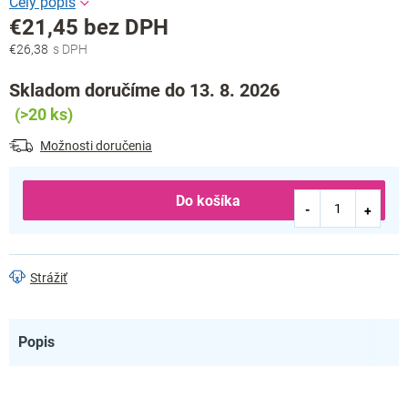
€21,45 bez DPH
€26,38
Jednotková
cena:
Skladom doručíme do 13. 8. 2026
(>20 ks)
Možnosti doručenia
Do košíka
Strážiť
Popis