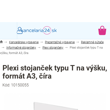
Prejsť
na
obsah
NÁ
KO
Kancelárske vybavenie
Prezentačné vybavenie
Reklamné pútače
Informačné stojančeky
Plexi stojančeky
Plexi stojanček typu T na
výšku, formát A3, číra
Plexi stojanček typu T na výšku,
formát A3, číra
Kód:
10150055