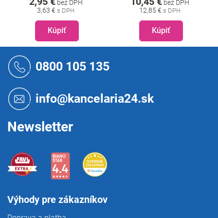
2,95 €
10,45 €
bez DPH
bez DPH
3,63 €
12,85 €
Kúpiť
Kúpiť
Z
á
0800 105 135
p
ä
t
info@kancelaria24.sk
i
e
Newsletter
Výhody pre zákazníkov
Doprava a platba