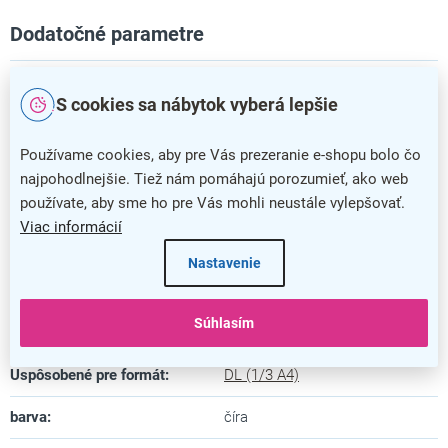
Dodatočné parametre
Kategória
:
Plexi stojančeky
S cookies sa nábytok vyberá lepšie
Farba
:
číra
Používame cookies, aby pre Vás prezeranie e-shopu bolo čo
Záruka
:
5 rokov
najpohodlnejšie. Tiež nám pomáhajú porozumieť, ako web
používate, aby sme ho pre Vás mohli neustále vylepšovať.
Dĺžka
:
6,5 cm
Viac informácií
Šírka
:
21 cm
Nastavenie
Výška
:
14,4 cm
Súhlasím
Materiál
:
plast
Uspôsobené pre formát
:
DL (1/3 A4)
barva
:
číra