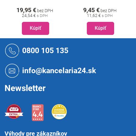
19,95 €
9,45 €
bez DPH
bez DPH
24,54 €
11,62 €
Kúpiť
Kúpiť
Z
á
0800 105 135
p
ä
t
info@kancelaria24.sk
i
e
Newsletter
Výhody pre zákazníkov