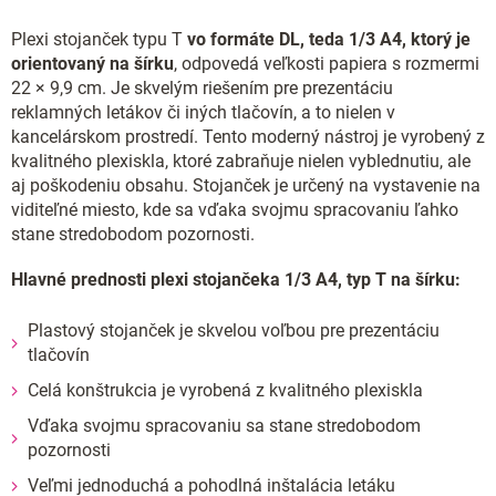
Plexi stojanček typu T
vo formáte DL, teda 1/3 A4, ktorý je
orientovaný na šírku
, odpovedá veľkosti papiera s rozmermi
22 × 9,9 cm. Je skvelým riešením pre prezentáciu
reklamných letákov či iných tlačovín, a to nielen v
kancelárskom prostredí. Tento moderný nástroj je vyrobený z
kvalitného plexiskla, ktoré zabraňuje nielen vyblednutiu, ale
aj poškodeniu obsahu. Stojanček je určený na vystavenie na
viditeľné miesto, kde sa vďaka svojmu spracovaniu ľahko
stane stredobodom pozornosti.
Hlavné prednosti plexi stojančeka 1/3 A4, typ T na šírku:
Plastový stojanček je skvelou voľbou pre prezentáciu
tlačovín
Celá konštrukcia je vyrobená z kvalitného plexiskla
Vďaka svojmu spracovaniu sa stane stredobodom
pozornosti
Veľmi jednoduchá a pohodlná inštalácia letáku