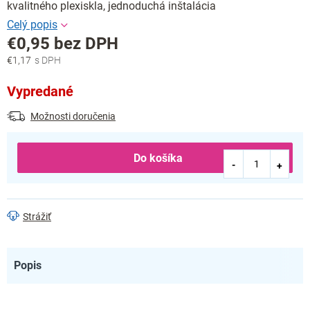
kvalitného plexiskla, jednoduchá inštalácia
€0,95 bez DPH
€1,17
Jednotková
cena:
Vypredané
Možnosti doručenia
Do košíka
Strážiť
Popis