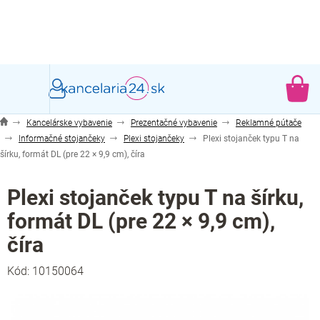
Prejsť
na
obsah
NÁ
KO
Kancelárske vybavenie
Prezentačné vybavenie
Reklamné pútače
Informačné stojančeky
Plexi stojančeky
Plexi stojanček typu T na
šírku, formát DL (pre 22 × 9,9 cm), číra
Plexi stojanček typu T na šírku,
formát DL (pre 22 × 9,9 cm),
číra
Kód:
10150064