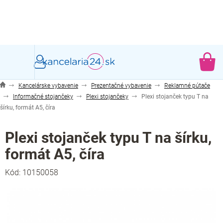
Prejsť
na
obsah
NÁ
KO
Kancelárske vybavenie
Prezentačné vybavenie
Reklamné pútače
Informačné stojančeky
Plexi stojančeky
Plexi stojanček typu T na
šírku, formát A5, číra
Plexi stojanček typu T na šírku,
formát A5, číra
Kód:
10150058