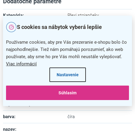
Dodatočné parametre
Kategória
:
Plexi stojančeky
S cookies sa nábytok vyberá lepšie
Farba
:
číra
Záruka
:
5 rokov
Používame cookies, aby pre Vás prezeranie e-shopu bolo čo
najpohodlnejšie. Tiež nám pomáhajú porozumieť, ako web
Dĺžka
:
6,5 cm
používate, aby sme ho pre Vás mohli neustále vylepšovať.
Viac informácií
Šírka
:
21 cm
Nastavenie
Výška
:
15,2 cm
Materiál
:
plast
Súhlasím
Uspôsobené pre formát
:
A5
barva
:
číra
nazev
: