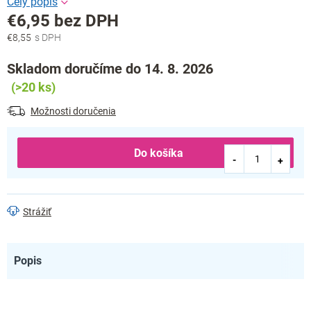
€6,95 bez DPH
€8,55
Jednotková
cena:
Skladom doručíme do 14. 8. 2026
(>20 ks)
Možnosti doručenia
Do košíka
Strážiť
Popis