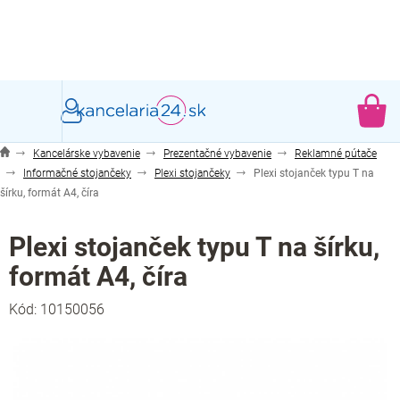
Prejsť
na
obsah
NÁ
KO
Kancelárske vybavenie
Prezentačné vybavenie
Reklamné pútače
Informačné stojančeky
Plexi stojančeky
Plexi stojanček typu T na
šírku, formát A4, číra
Plexi stojanček typu T na šírku,
formát A4, číra
Kód:
10150056