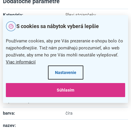
Dodatočné parametre
Kategória
:
Plexi stojančeky
S cookies sa nábytok vyberá lepšie
Farba
:
číra
Záruka
:
5 rokov
Používame cookies, aby pre Vás prezeranie e-shopu bolo čo
najpohodlnejšie. Tiež nám pomáhajú porozumieť, ako web
Dĺžka
:
6,5 cm
používate, aby sme ho pre Vás mohli neustále vylepšovať.
Viac informácií
Šírka
:
29,7 cm
Nastavenie
Výška
:
21,4 cm
Materiál
:
plast
Súhlasím
Uspôsobené pre formát
:
A4
barva
:
číra
nazev
: