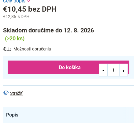
€10,45 bez DPH
€12,85
Jednotková
cena:
Skladom doručíme do 12. 8. 2026
(>20 ks)
Možnosti doručenia
Do košíka
Strážiť
Popis