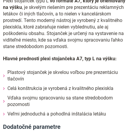
Plexi stojanček typu L
vo formáte A7, ktorý je orientovaný
na výšku
, je skvelým riešením pre prezentáciu reklamných
letákov či iných tlačovín, a to nielen v kancelárskom
prostredí. Tento moderný nástroj je vyrobený z kvalitného
plexiskla, ktoré zabraňuje nielen vyblednutiu, ale aj
poškodeniu obsahu. Stojanček je určený na vystavenie na
viditeľné miesto, kde sa vďaka svojmu spracovaniu ľahko
stane stredobodom pozornosti.
Hlavné prednosti plexi stojančeka A7, typ L na výšku:
Plastový stojanček je skvelou voľbou pre prezentáciu
tlačovín
Celá konštrukcia je vyrobená z kvalitného plexiskla
Vďaka svojmu spracovaniu sa stane stredobodom
pozornosti
Veľmi jednoduchá a pohodlná inštalácia letáku
Dodatočné parametre