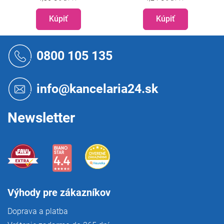
Kúpiť
Kúpiť
Z
á
0800 105 135
p
ä
t
info@kancelaria24.sk
i
e
Newsletter
Výhody pre zákazníkov
Doprava a platba