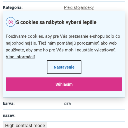
Kategória
:
Plexi stojančeky
Farba
:
číra
S cookies sa nábytok vyberá lepšie
Záruka
:
5 rokov
Používame cookies, aby pre Vás prezeranie e-shopu bolo čo
najpohodlnejšie. Tiež nám pomáhajú porozumieť, ako web
Dĺžka
:
4,1 cm
používate, aby sme ho pre Vás mohli neustále vylepšovať.
Šírka
:
7,4 cm
Viac informácií
Výška
:
Nastavenie
10,5 cm
Materiál
:
plast
Súhlasím
Uspôsobené pre formát
:
A7
barva
:
číra
nazev
:
High-contrast mode