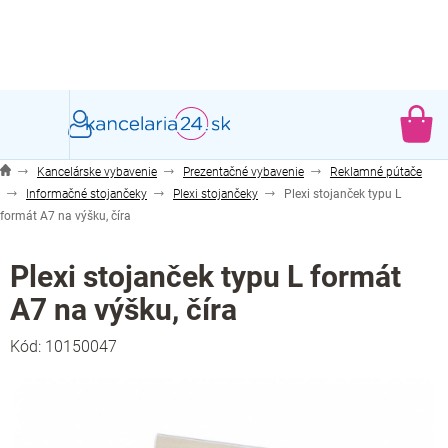
Prejsť
na
obsah
NÁ
KO
Kancelárske vybavenie
Prezentačné vybavenie
Reklamné pútače
Informačné stojančeky
Plexi stojančeky
Plexi stojanček typu L
formát A7 na výšku, číra
Plexi stojanček typu L formát
A7 na výšku, číra
Kód:
10150047