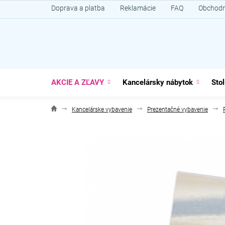
Prejsť
Doprava a platba
Reklamácie
FAQ
Obchodn
na
obsah
AKCIE A ZĽAVY
Kancelársky nábytok
Stol
Kancelárske vybavenie
Prezentačné vybavenie