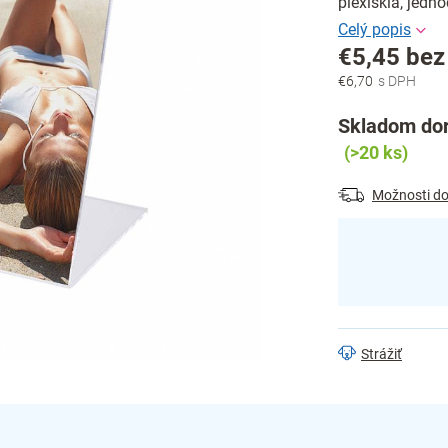
plexiskla, jedn
€5,45 be
€6,70
Jednotková
cena:
Skladom dor
(>20 ks)
Možnosti do
Strážiť