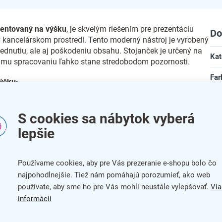
rientovaný na výšku
, je skvelým riešením pre prezentáciu
Do
 v kancelárskom prostredí. Tento moderný nástroj je vyrobený
blednutiu, ale aj poškodeniu obsahu. Stojanček je určený na
Kat
vojmu spracovaniu ľahko stane stredobodom pozornosti.
Far
výšku:
Zár
ntáciu tlačovín
S cookies sa nábytok vyberá
Dĺž
skla
lepšie
dom pozornosti
Šír
u
Vý
Používame cookies, aby pre Vás prezeranie e-shopu bolo čo
najpohodlnejšie. Tiež nám pomáhajú porozumieť, ako web
Mat
používate, aby sme ho pre Vás mohli neustále vylepšovať.
Via
informácií
Usp