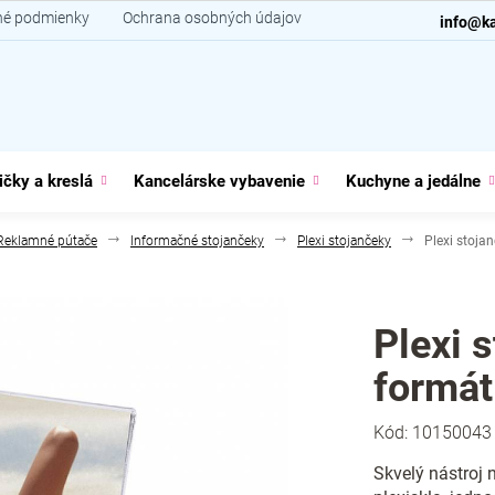
é podmienky
Ochrana osobných údajov
Kontakt
info@ka
ičky a kreslá
Kancelárske vybavenie
Kuchyne a jedálne
Reklamné pútače
Informačné stojančeky
Plexi stojančeky
Plexi stoja
Plexi 
formát
Kód:
10150043
Skvelý nástroj 