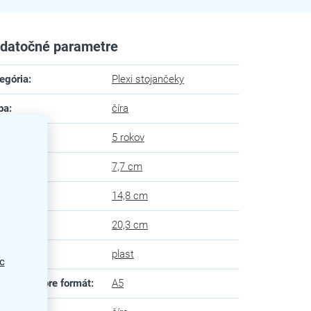
datočné parametre
egória
:
Plexi stojančeky
ba
:
číra
uka
:
5 rokov
ka
:
7,7 cm
ka
:
14,8 cm
ška
:
20,3 cm
eriál
:
plast
c
ôsobené pre formát
:
A5