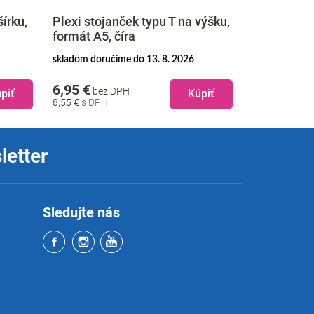
šírku,
Plexi stojanček typu T na výšku,
Plexi stoj
formát A5, číra
A7 na výšku
skladom doručíme do 13. 8. 2026
na objednávku
6,95 €
3,95 €
bez DPH
bez 
piť
Kúpiť
8,55 €
4,86 €
letter
Sledujte nás