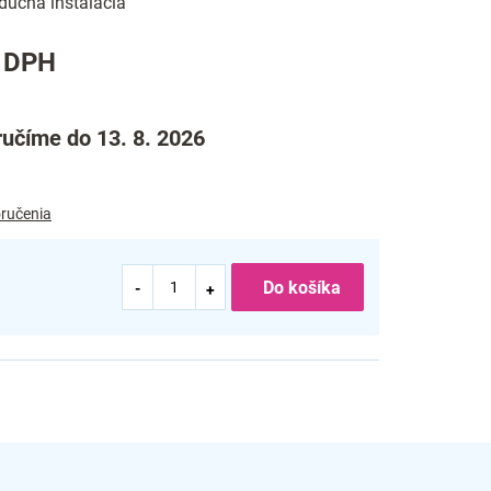
oduchá inštalácia
z DPH
učíme do 13. 8. 2026
ručenia
Do košíka