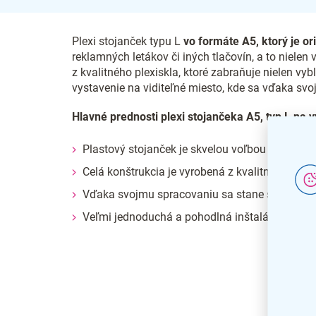
Plexi stojanček typu L
vo formáte A5, ktorý je o
reklamných letákov či iných tlačovín, a to nielen
z kvalitného plexiskla, ktoré zabraňuje nielen vy
vystavenie na viditeľné miesto, kde sa vďaka s
Hlavné prednosti plexi stojančeka A5, typ L na 
Plastový stojanček je skvelou voľbou pre preze
Celá konštrukcia je vyrobená z kvalitného plexi
Vďaka svojmu spracovaniu sa stane stredobo
Veľmi jednoduchá a pohodlná inštalácia leták