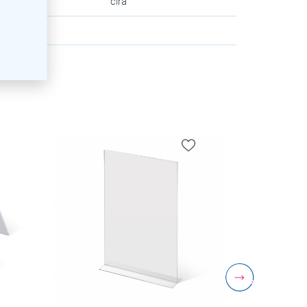
va
:
číra
zev
: