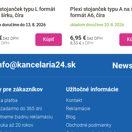
 stojanček typu L formát
Plexi stojanček typu A na 
šírku, číra
formát A6, číra
 doručíme do 13. 8. 2026
skladom doručíme 10. 8. 2026
€
6,95 €
bez DPH
bez DPH
Kúpiť
Kú
8,55 €
nfo@kancelaria24.sk
News
 pre zákazníkov
Užitočné informácie
a platba
Kontakt
 zadarmo do 365 dní
Reklamácie
tneme žiadnu reklamáciu
Blog
ruka až 20 rokov
Obchodné podmienky