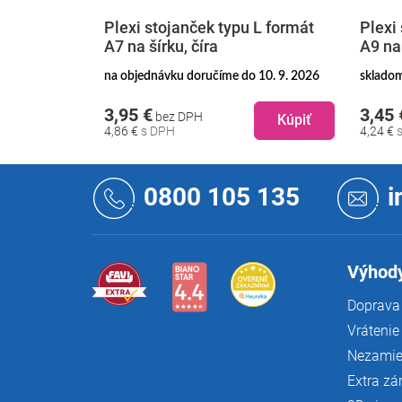
 L formát
Plexi stojanček typu L formát
Plexi
A7 na šírku, číra
A9 na 
. 2026
na objednávku doručíme do 10. 9. 2026
skladom
3,95 €
3,45 
bez DPH
Kúpiť
Kúpiť
4,86 €
4,24 €
Z
á
0800 105 135
i
p
ä
t
i
Výhody
e
Doprava 
Vrátenie
Nezamie
Extra zá