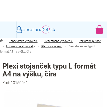
Prejsť
na
obsah
NÁ
KO
Kancelárske vybavenie
Prezentačné vybavenie
Reklamné pútače
Informačné stojančeky
Plexi stojančeky
Plexi stojanček typu L
formát A4 na výšku, číra
Plexi stojanček typu L formát
A4 na výšku, číra
Kód:
10150041