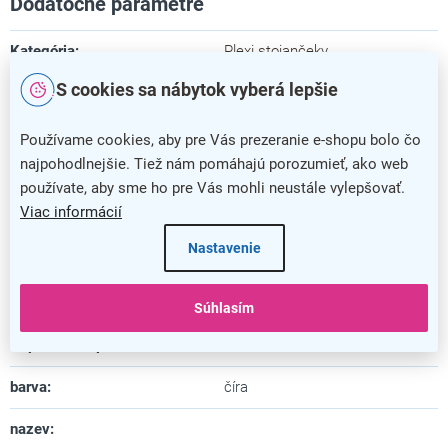
Dodatočné parametre
Kategória
:
Plexi stojančeky
S cookies sa nábytok vyberá lepšie
Farba
:
číra
Záruka
:
5 rokov
Používame cookies, aby pre Vás prezeranie e-shopu bolo čo
najpohodlnejšie. Tiež nám pomáhajú porozumieť, ako web
Dĺžka
:
10,7 cm
používate, aby sme ho pre Vás mohli neustále vylepšovať.
Viac informácií
Šírka
:
21 cm
Nastavenie
Výška
:
28,7 cm
Materiál
:
plast
Súhlasím
Uspôsobené pre formát
:
A4
barva
:
číra
nazev
: