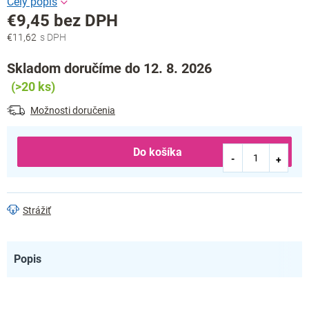
€9,45 bez DPH
€11,62
Jednotková
cena:
Skladom doručíme do 12. 8. 2026
(>20 ks)
Možnosti doručenia
Do košíka
Strážiť
Popis