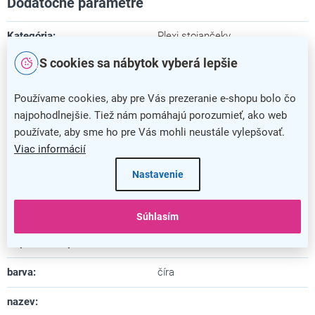
Dodatočné parametre
Kategória
:
Plexi stojančeky
S cookies sa nábytok vyberá lepšie
Farba
:
číra
Záruka
:
5 rokov
Používame cookies, aby pre Vás prezeranie e-shopu bolo čo
najpohodlnejšie. Tiež nám pomáhajú porozumieť, ako web
Dĺžka
:
6,9 cm
používate, aby sme ho pre Vás mohli neustále vylepšovať.
Viac informácií
Šírka
:
15,1 cm
Nastavenie
Výška
:
10,5 cm
Materiál
:
plast
Súhlasím
Uspôsobené pre formát
:
A5
barva
:
číra
nazev
: