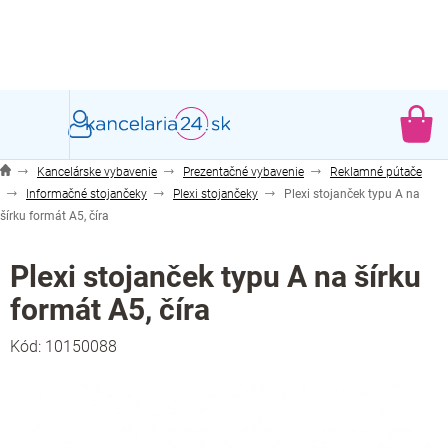
Prejsť
na
obsah
NÁ
KO
Kancelárske vybavenie
Prezentačné vybavenie
Reklamné pútače
Informačné stojančeky
Plexi stojančeky
Plexi stojanček typu A na
šírku formát A5, číra
Plexi stojanček typu A na šírku
formát A5, číra
Kód:
10150088