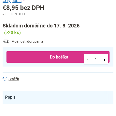
€8,95 bez DPH
€11,01
Jednotková
cena:
Skladom doručíme do 17. 8. 2026
(>20 ks)
Možnosti doručenia
Do košíka
Strážiť
Popis