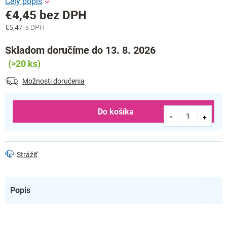
€4,45 bez DPH
€5,47
Jednotková
cena:
Skladom doručíme do 13. 8. 2026
(>20 ks)
Možnosti doručenia
Do košíka
Strážiť
Popis