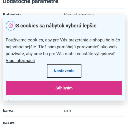
Dodatočné parametre
Kategória
:
Plexi stojančeky
S cookies sa nábytok vyberá lepšie
Farba
:
číra
Záruka
:
5 rokov
Používame cookies, aby pre Vás prezeranie e-shopu bolo čo
najpohodlnejšie. Tiež nám pomáhajú porozumieť, ako web
Dĺžka
:
3,7 cm
používate, aby sme ho pre Vás mohli neustále vylepšovať.
Viac informácií
Šírka
:
10,5 cm
Nastavenie
Výška
:
7,7 cm
Materiál
:
plast
Súhlasím
Uspôsobené pre formát
:
A7
barva
:
číra
nazev
: