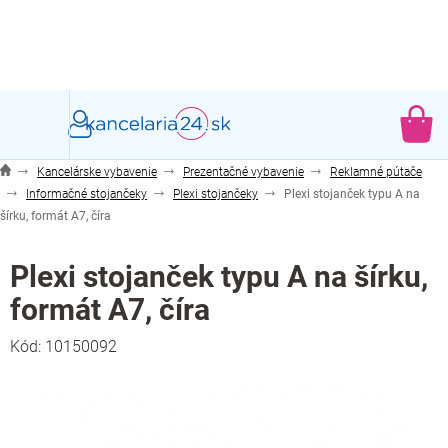
Prejsť
na
obsah
NÁ
KO
Kancelárske vybavenie
Prezentačné vybavenie
Reklamné pútače
Informačné stojančeky
Plexi stojančeky
Plexi stojanček typu A na
šírku, formát A7, číra
Plexi stojanček typu A na šírku,
formát A7, číra
Kód:
10150092