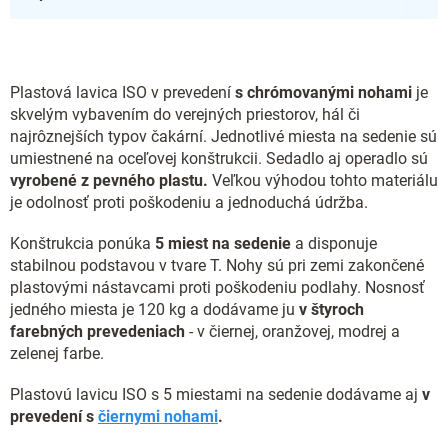
Plastová lavica ISO v prevedení
s chrómovanými nohami
je
skvelým vybavením do verejných priestorov, hál či
najrôznejších typov čakární. Jednotlivé miesta na sedenie sú
umiestnené na oceľovej konštrukcii. Sedadlo aj operadlo sú
vyrobené z pevného plastu.
Veľkou výhodou tohto materiálu
je odolnosť proti poškodeniu a jednoduchá údržba.
Konštrukcia ponúka
5 miest na sedenie
a disponuje
stabilnou podstavou v tvare T. Nohy sú pri zemi zakončené
plastovými nástavcami proti poškodeniu podlahy. Nosnosť
jedného miesta je 120 kg a dodávame ju
v štyroch
farebných prevedeniach
- v
čiernej, oranžovej, modrej a
zelenej farbe.
Plastovú lavicu ISO s 5 miestami na sedenie dodávame aj
v
prevedení s
čiernymi nohami
.