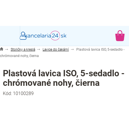
Prejsť
na
obsah
NÁ
KO
Stoličky a kreslá
Lavice do čakární
Plastová lavica ISO, 5-sedadlo -
chrómované nohy, čierna
Plastová lavica ISO, 5-sedadlo -
chrómované nohy, čierna
Kód:
10100289