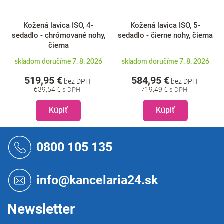
Kožená lavica ISO, 4-
Kožená lavica ISO, 5-
sedadlo - chrómované nohy,
sedadlo - čierne nohy, čierna
čierna
skladom doručíme 7. 8. 2026
skladom doručíme 7. 8. 2026
519,95 €
584,95 €
bez DPH
bez DPH
639,54 €
719,49 €
Kúpiť
Kúpiť
Z
á
0800 105 135
p
ä
t
info@kancelaria24.sk
i
e
Newsletter