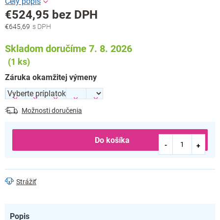
€524,95
bez DPH
€645,69
Jednotková
cena:
Skladom doručíme 7. 8. 2026
(1 ks)
Záruka okamžitej výmeny
Možnosti doručenia
Do košíka
Strážiť
Popis