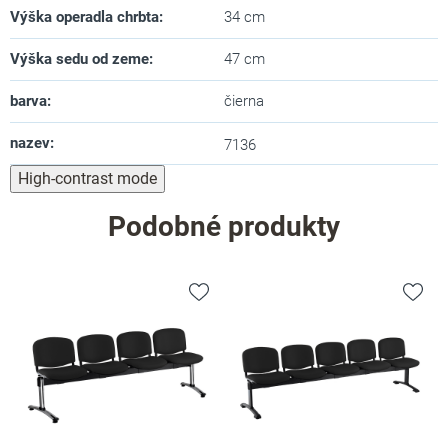
Výška operadla chrbta
:
34 cm
Výška sedu od zeme
:
47 cm
barva
:
čierna
nazev
:
7136
High-contrast mode
Podobné produkty