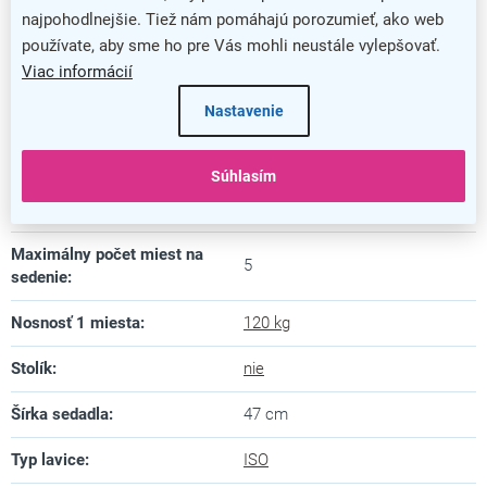
najpohodlnejšie. Tiež nám pomáhajú porozumieť, ako web
Výška
:
81 cm
používate, aby sme ho pre Vás mohli neustále vylepšovať.
Farba podnože
:
chrómovaná
Viac informácií
Nastavenie
Hĺbka sedadla
:
43 cm
Materiál konštrukcie
:
kov
Súhlasím
Materiál sedadla
:
plast
Maximálny počet miest na
5
sedenie
:
Nosnosť 1 miesta
:
120 kg
Stolík
:
nie
Šírka sedadla
:
47 cm
Typ lavice
:
ISO