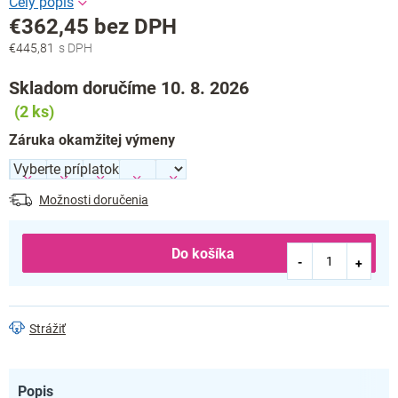
€362,45
bez DPH
€445,81
Jednotková
cena:
Skladom doručíme 10. 8. 2026
(2 ks)
Záruka okamžitej výmeny
Možnosti doručenia
Do košíka
Strážiť
Popis