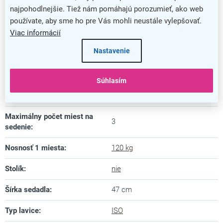
najpohodlnejšie. Tiež nám pomáhajú porozumieť, ako web
Výška
:
81 cm
používate, aby sme ho pre Vás mohli neustále vylepšovať.
Farba podnože
:
chrómovaná
Viac informácií
Nastavenie
Hĺbka sedadla
:
43 cm
Materiál konštrukcie
:
kov
Súhlasím
Materiál sedadla
:
plast
Maximálny počet miest na
3
sedenie
:
Nosnosť 1 miesta
:
120 kg
Stolík
:
nie
Šírka sedadla
:
47 cm
Typ lavice
:
ISO