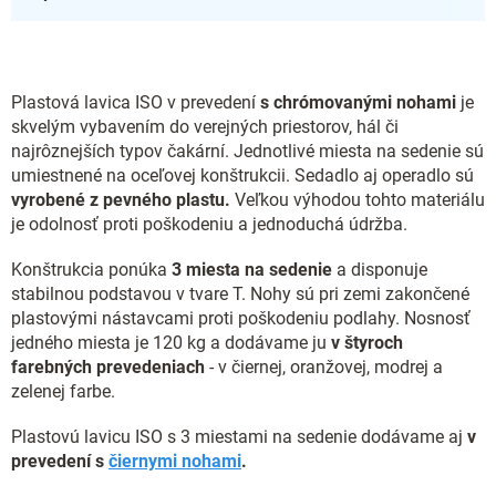
Plastová lavica ISO v prevedení
s chrómovanými nohami
je
skvelým vybavením do verejných priestorov, hál či
najrôznejších typov čakární. Jednotlivé miesta na sedenie sú
umiestnené na oceľovej konštrukcii. Sedadlo aj operadlo sú
vyrobené z pevného plastu.
Veľkou výhodou tohto materiálu
je odolnosť proti poškodeniu a jednoduchá údržba.
Konštrukcia ponúka
3 miesta na sedenie
a disponuje
stabilnou podstavou v tvare T. Nohy sú pri zemi zakončené
plastovými nástavcami proti poškodeniu podlahy. Nosnosť
jedného miesta je 120 kg a dodávame ju
v štyroch
farebných prevedeniach
- v
čiernej, oranžovej, modrej a
zelenej farbe.
Plastovú lavicu ISO s 3 miestami na sedenie dodávame aj
v
prevedení s
čiernymi nohami
.