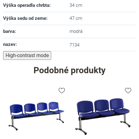
Výška operadla chrbta
:
34 cm
Výška sedu od zeme
:
47 cm
barva
:
modrá
nazev
:
7134
High-contrast mode
Podobné produkty