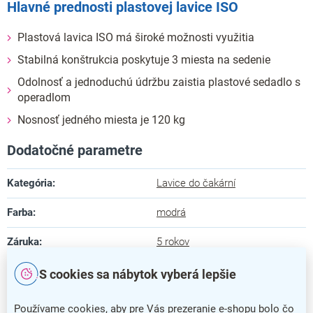
Hlavné prednosti plastovej lavice ISO
Plastová lavica ISO má široké možnosti využitia
Stabilná konštrukcia poskytuje 3 miesta na sedenie
Odolnosť a jednoduchú údržbu zaistia plastové sedadlo s
operadlom
Nosnosť jedného miesta je 120 kg
Dodatočné parametre
Kategória
:
Lavice do čakární
Farba
:
modrá
Záruka
:
5 rokov
Dĺžka
:
156 cm
S cookies sa nábytok vyberá lepšie
Hĺbka
:
60 cm
Používame cookies, aby pre Vás prezeranie e-shopu bolo čo