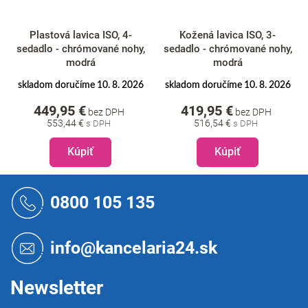
Plastová lavica ISO, 4-
Kožená lavica ISO, 3-
sedadlo - chrómované nohy,
sedadlo - chrómované nohy,
modrá
modrá
skladom doručíme 10. 8. 2026
skladom doručíme 10. 8. 2026
449,95 €
419,95 €
bez DPH
bez DPH
553,44 €
516,54 €
Kúpiť
Kúpiť
Z
á
0800 105 135
p
ä
t
info@kancelaria24.sk
i
e
Newsletter