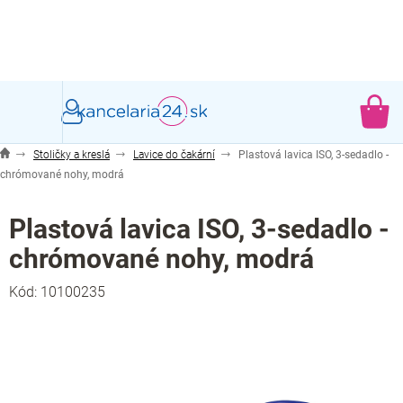
Prejsť
na
obsah
NÁ
KO
Stoličky a kreslá
Lavice do čakární
Plastová lavica ISO, 3-sedadlo -
chrómované nohy, modrá
Plastová lavica ISO, 3-sedadlo -
chrómované nohy, modrá
Kód:
10100235