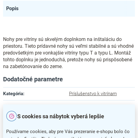
Popis
Nohy pre vitríny sú skvelým doplnkom na inštaláciu do
priestoru. Tieto prídavné nohy sú veľmi stabilné a sú vhodné
predovšetkým pre vonkajšie vitríny typu T a typu L. Montáž
tohto doplnku je jednoduchá, pretože nohy sú prispôsobené
na zabetónovanie do zeme.
Dodatočné parametre
Kategória
:
Príslušenstvo k vitrínam
Farba
:
hliník
S cookies sa nábytok vyberá lepšie
Záruka
:
5 rokov
Používame cookies, aby pre Vás prezeranie e-shopu bolo čo
Hĺbka
:
7 cm