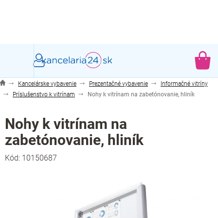
Prejsť
na
obsah
NÁ
KO
Kancelárske vybavenie
Prezentačné vybavenie
Informačné vitríny
Príslušenstvo k vitrínam
Nohy k vitrínam na zabetónovanie, hliník
Nohy k vitrínam na
zabetónovanie, hliník
Kód:
10150687