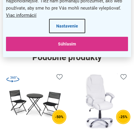
najpohodlnejšie. Tiež nám pomáhajú porozumieť, ako web
Výška
:
250,4 cm
používate, aby sme ho pre Vás mohli neustále vylepšovať.
Viac informácií
barva
:
hliník
Nastavenie
nazev
:
High-contrast mode
Súhlasím
Podobné produkty
-50%
-25%