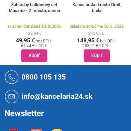
Záhradný balkónový set
Kancelárske kreslo Orbit,
Macario - 2 miesta, čierna
biela
skladom doručíme 10. 8. 2026
skladom doručíme 10. 8. 2026
122,94 €
245,94 €
49,95 €
148,95 €
bez DPH
bez DPH
61,44 €
183,21 €
Kúpiť
Kúpiť
Z
á
0800 105 135
p
ä
t
info@kancelaria24.sk
i
e
Newsletter