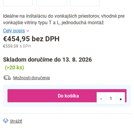
Ideálne na inštaláciu do vonkajších priestorov, vhodné pre
vonkajšie vitríny typu T a L, jednoduchá montáž
€454,95 bez DPH
€559,59
Jednotková
cena:
Skladom doručíme do 13. 8. 2026
(>20 ks)
Možnosti doručenia
Do košíka
Strážiť