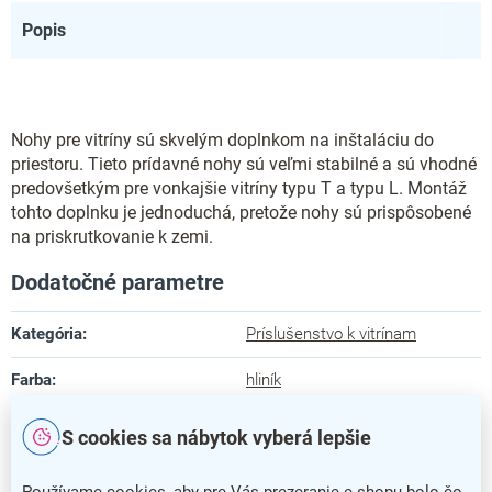
Popis
Nohy pre vitríny sú skvelým doplnkom na inštaláciu do
priestoru. Tieto prídavné nohy sú veľmi stabilné a sú vhodné
predovšetkým pre vonkajšie vitríny typu T a typu L. Montáž
tohto doplnku je jednoduchá, pretože nohy sú prispôsobené
na priskrutkovanie k zemi.
Dodatočné parametre
Kategória
:
Príslušenstvo k vitrínam
Farba
:
hliník
Záruka
:
5 rokov
S cookies sa nábytok vyberá lepšie
Hĺbka
:
15 cm