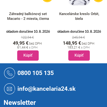
Záhradný balkónový set
Kancelárske kreslo Orbit,
Macario - 2 miesta, čierna
biela
skladom doručíme 10. 8. 2026
skladom doručíme 10. 8. 2026
122,94 €
245,94 €
49,95 €
148,95 €
bez DPH
bez DPH
61,44 €
183,21 €
Kúpiť
Kúpiť
Z
á
0800 105 135
p
ä
t
info@kancelaria24.sk
i
e
Newsletter