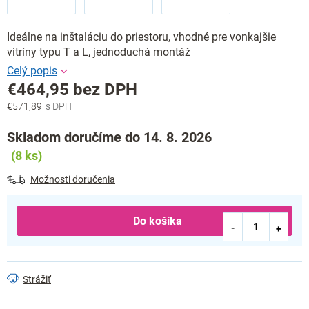
Ideálne na inštaláciu do priestoru, vhodné pre vonkajšie
vitríny typu T a L, jednoduchá montáž
€464,95 bez DPH
€571,89
Jednotková
cena:
Skladom doručíme do 14. 8. 2026
(8 ks)
Možnosti doručenia
Do košíka
Strážiť