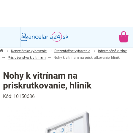
Prejsť
na
obsah
NÁ
KO
Kancelárske vybavenie
Prezentačné vybavenie
Informačné vitríny
Príslušenstvo k vitrínam
Nohy k vitrínam na priskrutkovanie, hliník
Nohy k vitrínam na
priskrutkovanie, hliník
Kód:
10150686