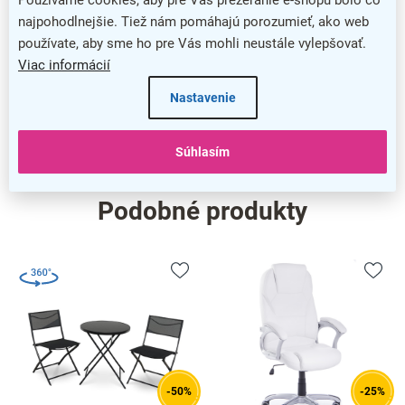
Používame cookies, aby pre Vás prezeranie e-shopu bolo čo
Výška
najpohodlnejšie. Tiež nám pomáhajú porozumieť, ako web
:
200,9 cm
používate, aby sme ho pre Vás mohli neustále vylepšovať.
Materiál
:
hliník
Viac informácií
barva
:
hliník
Nastavenie
nazev
:
Súhlasím
High-contrast mode
Podobné produkty
-50%
-25%