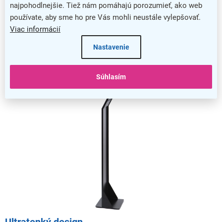
najpohodlnejšie. Tiež nám pomáhajú porozumieť, ako web
Jednoduchá výmena obsahu
používate, aby sme ho pre Vás mohli neustále vylepšovať.
Viac informácií
Výmena tlačoviny nebola nikdy jednoduchšia, pretože stačí
len odklopiť magnetický rám a váš obsah pohodlne vložiť.
Nastavenie
Súhlasím