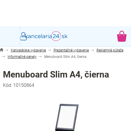
Prejsť
na
obsah
NÁ
KO
Kancelárske vybavenie
Prezentačné vybavenie
Reklamné pútače
Informačné panely
Menuboard Slim A4, čierna
Menuboard Slim A4, čierna
Kód:
10150864