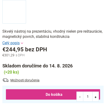
Skvelý nástroj na prezentáciu, vhodný nielen pre reštaurácie,
magnetický povrch, stabilná konštrukcia
€244,95 bez DPH
€301,29
Jednotková
cena:
Skladom doručíme do 14. 8. 2026
(>20 ks)
Možnosti doručenia
Do košíka