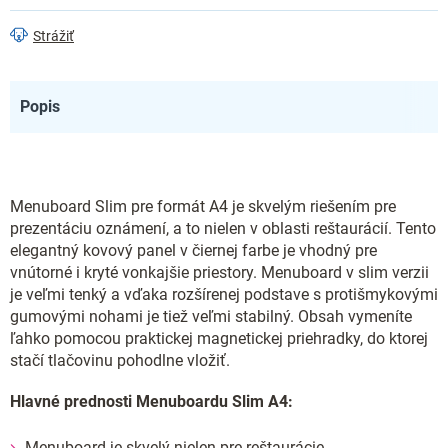
Strážiť
Popis
Menuboard Slim pre formát A4 je skvelým riešením pre
prezentáciu oznámení, a to nielen v oblasti reštaurácií. Tento
elegantný kovový panel v čiernej farbe je vhodný pre
vnútorné i kryté vonkajšie priestory. Menuboard v slim verzii
je veľmi tenký a vďaka rozšírenej podstave s protišmykovými
gumovými nohami je tiež veľmi stabilný. Obsah vymeníte
ľahko pomocou praktickej magnetickej priehradky, do ktorej
stačí tlačovinu pohodlne vložiť.
Hlavné prednosti Menuboardu Slim A4:
Menuboard je skvelý nielen pre reštaurácie