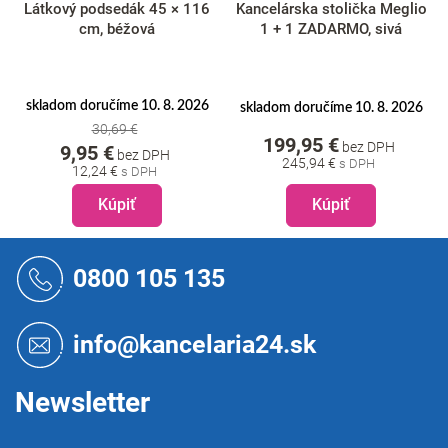
Látkový podsedák 45 × 116
Kancelárska stolička Meglio
cm, béžová
1 + 1 ZADARMO, sivá
skladom doručíme 10. 8. 2026
skladom doručíme 10. 8. 2026
30,69 €
199,95 €
bez DPH
9,95 €
bez DPH
245,94 €
12,24 €
Kúpiť
Kúpiť
Z
á
0800 105 135
p
ä
t
info@kancelaria24.sk
i
e
Newsletter