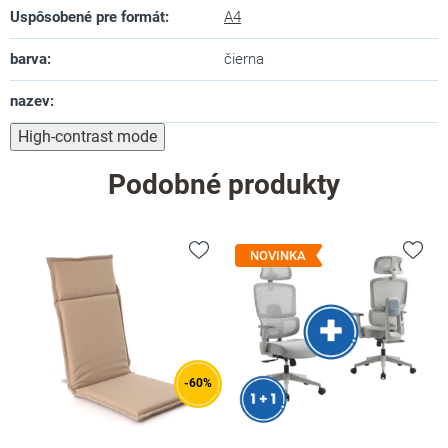
Uspôsobené pre formát
:
A4
barva
:
čierna
nazev
:
High-contrast mode
Podobné produkty
NOVINKA
-60%