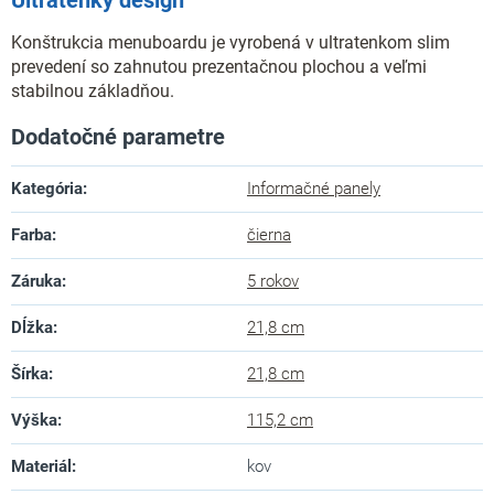
Ultratenký design
Konštrukcia menuboardu je vyrobená v ultratenkom slim
prevedení so zahnutou prezentačnou plochou a veľmi
stabilnou základňou.
Dodatočné parametre
Kategória
:
Informačné panely
Farba
:
čierna
Záruka
:
5 rokov
Dĺžka
:
21,8 cm
Šírka
:
21,8 cm
Výška
:
115,2 cm
Materiál
:
kov