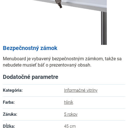
Bezpečnostný zámok
Menuboard je vybavený bezpečnostným zámkom, takže sa
nebudete musieť báť o prezentovaný obsah.
Dodatočné parametre
Kategória
:
Informačné vitríny
Farba
:
hliník
Záruka
:
5 rokov
Dĺžka
:
45 cm