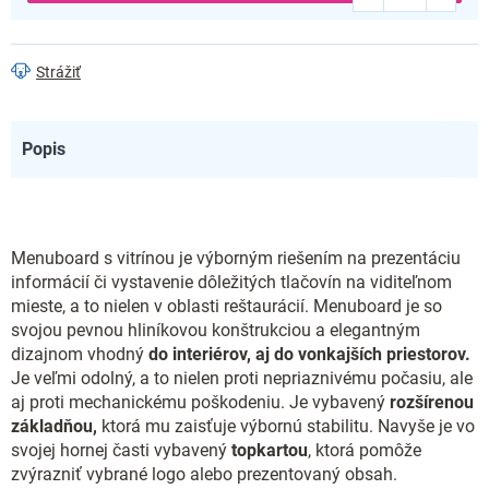
Strážiť
Popis
Menuboard s vitrínou je výborným riešením na prezentáciu
informácií či vystavenie dôležitých tlačovín na viditeľnom
mieste, a to nielen v oblasti reštaurácií. Menuboard je so
svojou pevnou hliníkovou konštrukciou a elegantným
dizajnom vhodný
do interiérov, aj do vonkajších priestorov.
Je veľmi odolný, a to nielen proti nepriaznivému počasiu, ale
aj proti mechanickému poškodeniu. Je vybavený
rozšírenou
základňou,
ktorá mu zaisťuje výbornú stabilitu. Navyše je vo
svojej hornej časti vybavený
topkartou
, ktorá pomôže
zvýrazniť vybrané logo alebo prezentovaný obsah.