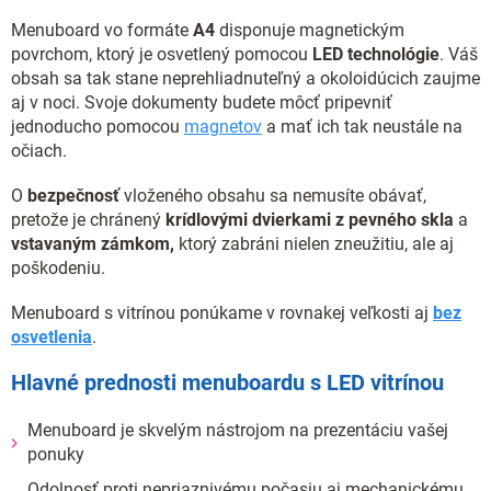
Menuboard vo formáte
A4
disponuje magnetickým
povrchom, ktorý je osvetlený pomocou
LED technológie
. Váš
obsah sa tak stane neprehliadnuteľný a okoloidúcich zaujme
aj v noci. Svoje dokumenty budete môcť pripevniť
jednoducho pomocou
magnetov
a mať ich tak neustále na
očiach.
O
bezpečnosť
vloženého obsahu sa nemusíte obávať,
pretože je chránený
krídlovými dvierkami
z pevného skla
a
vstavaným zámkom,
ktorý zabráni nielen zneužitiu, ale aj
poškodeniu.
Menuboard s vitrínou ponúkame v rovnakej veľkosti aj
bez
osvetlenia
.
Hlavné prednosti menuboardu s LED vitrínou
Menuboard je skvelým nástrojom na prezentáciu vašej
ponuky
Odolnosť proti nepriaznivému počasiu aj mechanickému