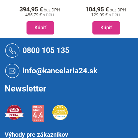
394,95 €
104,95 €
bez DPH
bez DPH
485,79 €
129,09 €
Kúpiť
Kúpiť
Z
á
0800 105 135
p
ä
t
info@kancelaria24.sk
i
e
Newsletter
Výhody pre zákazníkov