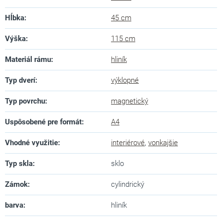
Hĺbka
:
45 cm
Výška
:
115 cm
Materiál rámu
:
hliník
Typ dverí
:
výklopné
Typ povrchu
:
magnetický
Uspôsobené pre formát
:
A4
Vhodné využitie
:
interiérové
,
vonkajšie
Typ skla
:
sklo
Zámok
:
cylindrický
barva
:
hliník