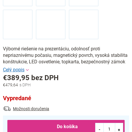
Výborné riešenie na prezentáciu, odolnosť proti
nepriaznivému počasiu, magnetický povrch, vysoká stabilita
konštrukcie, LED osvetlenie, topkarta, bezpečnostný zámok
€389,95 bez DPH
€479,64
Jednotková
cena:
Vypredané
Možnosti doručenia
Do košíka