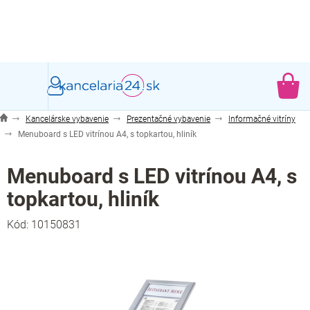
Prejsť
na
obsah
NÁ
KO
Kancelárske vybavenie
Prezentačné vybavenie
Informačné vitríny
Menuboard s LED vitrínou A4, s topkartou, hliník
Menuboard s LED vitrínou A4, s
topkartou, hliník
Kód:
10150831