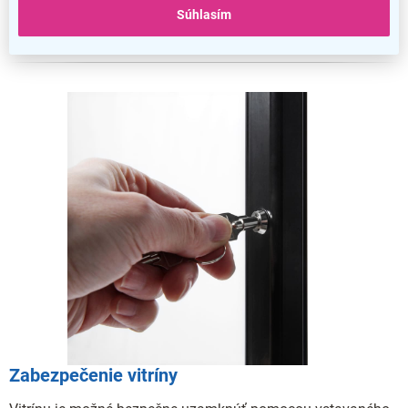
len otvoriť prednú stranu panelu a váš obsah pohodlne
Súhlasím
vložiť.
Zabezpečenie vitríny