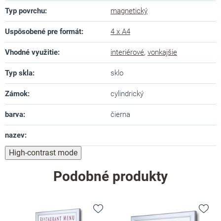
Typ povrchu
:
magnetický
Uspôsobené pre formát
:
4 x A4
Vhodné využitie
:
interiérové
,
vonkajšie
Typ skla
:
sklo
Zámok
:
cylindrický
barva
:
čierna
nazev
:
High-contrast mode
Podobné produkty