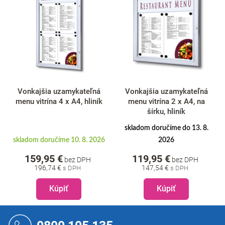
Vonkajšia uzamykateľná
Vonkajšia uzamykateľná
menu vitrína 4 x A4, hliník
menu vitrína 2 x A4, na
šírku, hliník
skladom doručíme do 13. 8.
skladom doručíme 10. 8. 2026
2026
159,95 €
119,95 €
bez DPH
bez DPH
196,74 €
147,54 €
Kúpiť
Kúpiť
Z
á