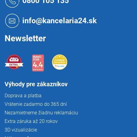
0800 105 135
p
ä
t
info@kancelaria24.sk
i
e
Newsletter
Výhody pre zákazníkov
Doprava a platba
Vrátenie zadarmo do 365 dní
Nezamietneme žiadnu reklamáciu
Extra záruka až 20 rokov
3D vizualizácie