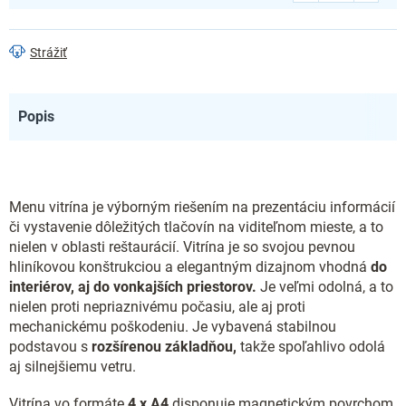
Strážiť
Popis
Menu vitrína je výborným riešením na prezentáciu informácií
či vystavenie dôležitých tlačovín na viditeľnom mieste, a to
nielen v oblasti reštaurácií. Vitrína je so svojou pevnou
hliníkovou konštrukciou a elegantným dizajnom vhodná
do
interiérov, aj do vonkajších priestorov.
Je veľmi odolná, a to
nielen proti nepriaznivému počasiu, ale aj proti
mechanickému poškodeniu. Je vybavená stabilnou
podstavou s
rozšírenou základňou,
takže spoľahlivo odolá
aj silnejšiemu vetru.
Vitrína vo formáte
4 x
A4
disponuje magnetickým povrchom.