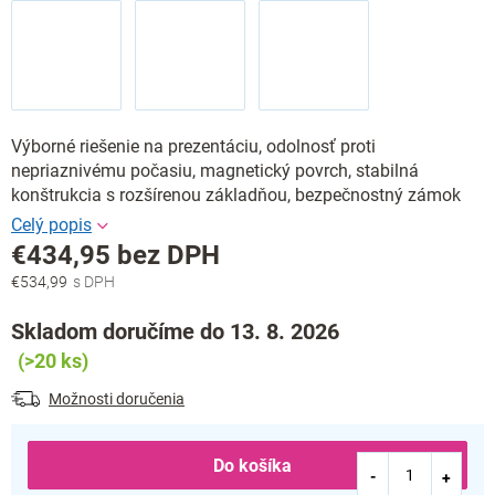
Výborné riešenie na prezentáciu, odolnosť proti
nepriaznivému počasiu, magnetický povrch, stabilná
konštrukcia s rozšírenou základňou, bezpečnostný zámok
€434,95 bez DPH
€534,99
Jednotková
cena:
Skladom doručíme do 13. 8. 2026
(>20 ks)
Možnosti doručenia
Do košíka