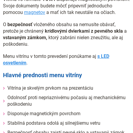
Svoje dokumenty budete môcť pripevniť jednoducho
pomocou
magnetov
a mať ich tak neustále na očiach.
O
bezpečnosť
vloženého obsahu sa nemusíte obávať,
pretože je chránený
krídlovými dvierkami
z pevného skla
a
vstavaným zámkom,
ktorý zabráni nielen zneužitiu, ale aj
poškodeniu.
Menu vitrínu v tomto prevedení ponúkame aj
s LED
osvetlením
.
Hlavné prednosti menu vitríny
Vitrína je skvelým prvkom na prezentáciu
Odolnosť proti nepriaznivému počasiu aj mechanickému
poškodeniu
Disponuje magnetickým povrchom
Stabilná podstava odolá aj silnejšiemu vetru
Bezpečnosť obsahu zaistí pevné sklo a vstavaný zámok