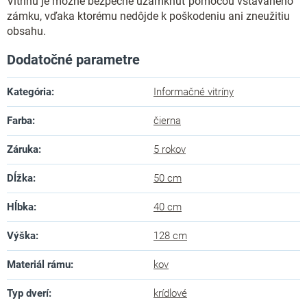
Vitrínu je možné bezpečne uzamknúť pomocou vstavaného
zámku, vďaka ktorému nedôjde k poškodeniu ani zneužitiu
obsahu.
Dodatočné parametre
Kategória
:
Informačné vitríny
Farba
:
čierna
Záruka
:
5 rokov
Dĺžka
:
50 cm
Hĺbka
:
40 cm
Výška
:
128 cm
Materiál rámu
:
kov
Typ dverí
:
krídlové