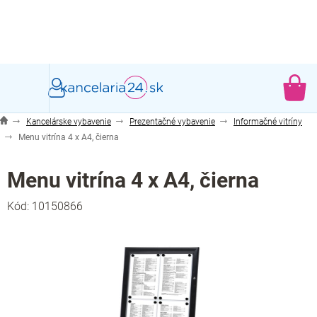
Prejsť
na
obsah
NÁ
KO
Kancelárske vybavenie
Prezentačné vybavenie
Informačné vitríny
Menu vitrína 4 x A4, čierna
Menu vitrína 4 x A4, čierna
Kód:
10150866