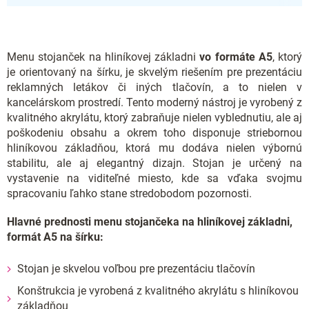
Menu stojanček na hliníkovej základni
vo formáte A5
, ktorý
je orientovaný na šírku, je skvelým riešením pre prezentáciu
reklamných letákov či iných tlačovín, a to nielen v
kancelárskom prostredí. Tento moderný nástroj je vyrobený z
kvalitného akrylátu, ktorý zabraňuje nielen vyblednutiu, ale aj
poškodeniu obsahu a okrem toho disponuje striebornou
hliníkovou základňou, ktorá mu dodáva nielen výbornú
stabilitu, ale aj elegantný dizajn. Stojan je určený na
vystavenie na viditeľné miesto, kde sa vďaka svojmu
spracovaniu ľahko stane stredobodom pozornosti.
Hlavné prednosti menu stojančeka na hliníkovej základni,
formát A5 na šírku:
Stojan je skvelou voľbou pre prezentáciu tlačovín
Konštrukcia je vyrobená z kvalitného akrylátu s hliníkovou
základňou