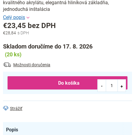
kvalitného akrylátu, elegantná hliníková základňa,
jednoduchá inštalácia
€23,45 bez DPH
€28,84
Jednotková
cena:
Skladom doručíme do 17. 8. 2026
(20 ks)
Možnosti doručenia
Do košíka
Strážiť
Popis