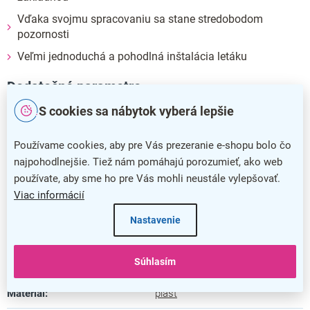
Vďaka svojmu spracovaniu sa stane stredobodom
pozornosti
Veľmi jednoduchá a pohodlná inštalácia letáku
Dodatočné parametre
S cookies sa nábytok vyberá lepšie
Kategória
:
Plexi stojančeky
Používame cookies, aby pre Vás prezeranie e-shopu bolo čo
Farba
:
číra
najpohodlnejšie. Tiež nám pomáhajú porozumieť, ako web
Záruka
:
5 rokov
používate, aby sme ho pre Vás mohli neustále vylepšovať.
Viac informácií
Dĺžka
:
8,4 cm
Nastavenie
Šírka
:
21 cm
Súhlasím
Výška
:
15,9 cm
Materiál
:
plast