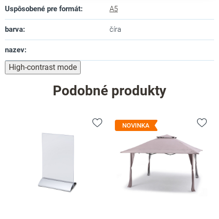
Uspôsobené pre formát
:
A5
barva
:
číra
nazev
:
High-contrast mode
Podobné produkty
NOVINKA