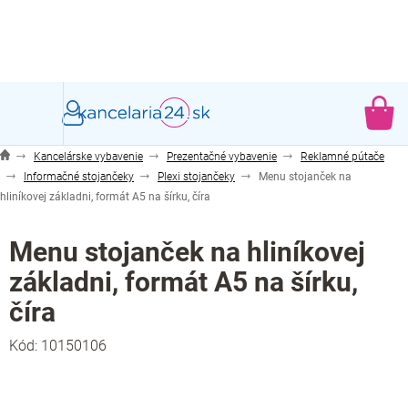
Prejsť
na
obsah
NÁ
KO
Kancelárske vybavenie
Prezentačné vybavenie
Reklamné pútače
Informačné stojančeky
Plexi stojančeky
Menu stojanček na
hliníkovej základni, formát A5 na šírku, číra
Menu stojanček na hliníkovej
základni, formát A5 na šírku,
číra
Kód:
10150106