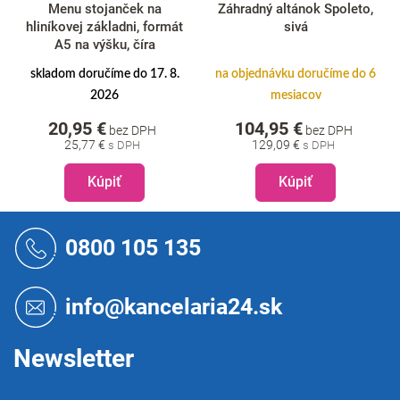
Menu stojanček na
Záhradný altánok Spoleto,
hliníkovej základni, formát
sivá
A5 na výšku, číra
skladom doručíme do 17. 8.
na objednávku doručíme do 6
2026
mesiacov
20,95 €
104,95 €
bez DPH
bez DPH
25,77 €
129,09 €
Kúpiť
Kúpiť
Z
á
0800 105 135
p
ä
t
info@kancelaria24.sk
i
e
Newsletter