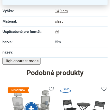
Šírka
:
10,6 cm
Výška
:
14,9 cm
Materiál
:
plast
Uspôsobené pre formát
:
A6
barva
:
číra
nazev
:
High-contrast mode
Podobné produkty
NOVINKA