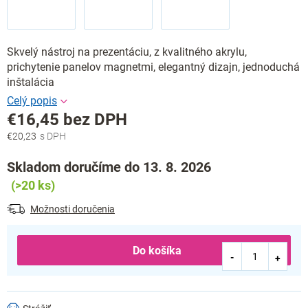
Skvelý nástroj na prezentáciu, z kvalitného akrylu,
prichytenie panelov magnetmi, elegantný dizajn, jednoduchá
inštalácia
€16,45 bez DPH
€20,23
Jednotková
cena:
Skladom doručíme do 13. 8. 2026
(>20 ks)
Možnosti doručenia
Do košíka