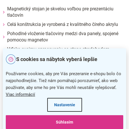
Magnetický stojan je skvelou voľbou pre prezentáciu
tlačovín
Celá konštrukcia je vyrobená z kvalitného číreho akrylu
Pohodlné vloženie tlačoviny medzi dva panely, spojené
pomocou magnetov
Vďaka svojmu spracovaniu sa stane stredobodom
pozornosti
S cookies sa nábytok vyberá lepšie
Dodatočné parametre
Používame cookies, aby pre Vás prezeranie e-shopu bolo čo
najpohodlnejšie. Tiež nám pomáhajú porozumieť, ako web
Kategória
:
Magnetické stojančeky
používate, aby sme ho pre Vás mohli neustále vylepšovať.
Farba
:
číra
Viac informácií
Nastavenie
Záruka
:
5 rokov
Dĺžka
:
1,7 cm
Súhlasím