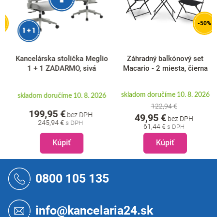
-50%
Kancelárska stolička Meglio
Záhradný balkónový set
1 + 1 ZADARMO, sivá
Macario - 2 miesta, čierna
skladom doručíme 10. 8. 2026
skladom doručíme 10. 8. 2026
122,94 €
199,95 €
bez DPH
49,95 €
bez DPH
245,94 €
61,44 €
Kúpiť
Kúpiť
Z
á
0800 105 135
p
ä
t
info@kancelaria24.sk