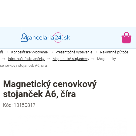
Prejsť
na
obsah
NÁ
KO
Kancelárske vybavenie
Prezentačné vybavenie
Reklamné pútače
Informačné stojančeky
Magnetické stojančeky
Magnetický
cenovkový stojanček A6, číra
Magnetický cenovkový
stojanček A6, číra
Kód:
10150817