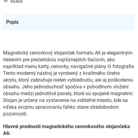
Strážiť
Popis
Magnetický cenovkový stojanček formátu A6 je elegantným
riešením pre prezentáciu najrôznejších tlačovín, ako
napríklad menu karty, cenovky, navigačné plány či fotografie.
Tento moderný nástroj je vyrobený z kvalitného číreho
akrylu, ktorý zabraňuje nielen vyblednutiu, ale aj poškodeniu
obsahu. Jeho jednoduchosť spočíva v pohodlnom vložení
obsahu medzi jednotlivé panely, ktoré sú spojené magnetmi.
Stojan je určený na vystavenie na viditeľné miesto, kde sa
vďaka svojmu spracovaniu ľahko stane stredobodom
pozornosti.
Hlavné prednosti magnetického cenovkového stojančeka
A6: