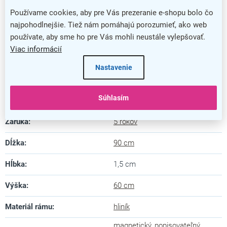
Lakovaný magnetický povrch, ktorý ľahko zotriete
Používame cookies, aby pre Vás prezeranie e-shopu bolo čo
nasucho
najpohodlnejšie. Tiež nám pomáhajú porozumieť, ako web
Užitočný odkladací držiak na fixky či iné drobnosti
používate, aby sme ho pre Vás mohli neustále vylepšovať.
Viac informácií
Dodatočné parametre
Nastavenie
Kategória
:
Magnetické popisovacie tabule
Súhlasím
Farba
:
biela
Záruka
:
5 rokov
Dĺžka
:
90 cm
Hĺbka
:
1,5 cm
Výška
:
60 cm
Materiál rámu
:
hliník
magnetický
,
popisovateľný
,