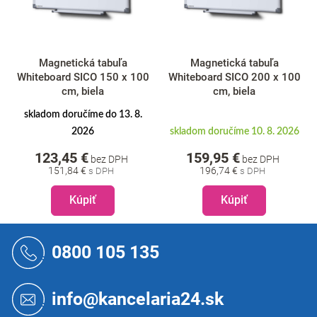
Magnetická tabuľa
Magnetická tabuľa
Whiteboard SICO 150 x 100
Whiteboard SICO 200 x 100
cm, biela
cm, biela
skladom doručíme do 13. 8.
2026
skladom doručíme 10. 8. 2026
123,45 €
159,95 €
bez DPH
bez DPH
151,84 €
196,74 €
Kúpiť
Kúpiť
Z
á
0800 105 135
p
ä
t
info@kancelaria24.sk
i