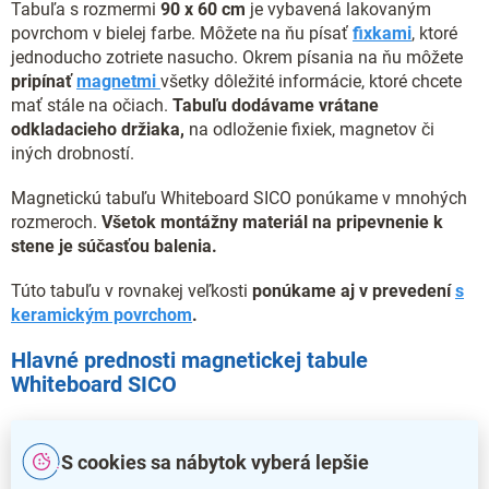
Tabuľa s rozmermi
90 x 60 cm
je vybavená lakovaným
povrchom v bielej farbe. Môžete na ňu písať
fixkami
, ktoré
jednoducho zotriete nasucho. Okrem písania na ňu môžete
pripínať
magnetmi
všetky dôležité informácie, ktoré chcete
mať stále na očiach.
Tabuľu dodávame vrátane
odkladacieho držiaka,
na odloženie fixiek, magnetov či
iných drobností.
Magnetickú tabuľu Whiteboard SICO ponúkame v mnohých
rozmeroch.
Všetok montážny materiál na pripevnenie k
stene je súčasťou balenia.
Túto tabuľu v rovnakej veľkosti
ponúkame aj v prevedení
s
keramickým povrchom
.
Hlavné prednosti magnetickej tabule
Whiteboard SICO
Profesionálny nástroj na prezentáciu
S cookies sa nábytok vyberá lepšie
V priestore nezaberie prakticky žiadne miesto