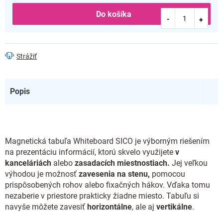
Do košíka
Strážiť
Popis
Magnetická tabuľa Whiteboard SICO je výborným riešením
na prezentáciu informácií, ktorú skvelo využijete
v
kanceláriách
alebo
zasadacích miestnostiach.
Jej veľkou
výhodou je možnosť
zavesenia na stenu,
pomocou
prispôsobených rohov alebo fixačných hákov. Vďaka tomu
nezaberie v priestore prakticky žiadne miesto. Tabuľu si
navyše môžete zavesiť
horizontálne
, ale aj
vertikálne
.