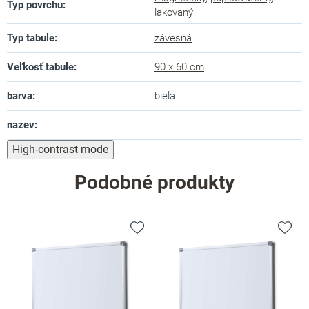
Typ povrchu
:
lakovaný
Typ tabule
:
závesná
Veľkosť tabule
:
90 x 60 cm
barva
:
biela
nazev
:
High-contrast mode
Podobné produkty