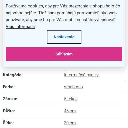
Používame cookies, aby pre Vás prezeranie e-shopu bolo čo
najpohodlnejšie. Tiež nám pomáhajú porozumieť, ako web
používate, aby sme ho pre Vás mohli neustále vylepšovať.
Viac informácií
Nastavenie
Stojan na rôzne tlačoviny
Súhlasím
Dodatočné parametre
Kategória
:
Informačné panely
Farba
:
strieborná
Záruka
:
5 rokov
Dĺžka
:
45 cm
Šírka
:
30 cm