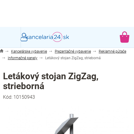
Prejsť
na
obsah
NÁ
KO
Kancelárske vybavenie
Prezentačné vybavenie
Reklamné pútače
Informačné panely
Letákový stojan ZigZag, strieborná
Letákový stojan ZigZag,
strieborná
Kód:
10150943