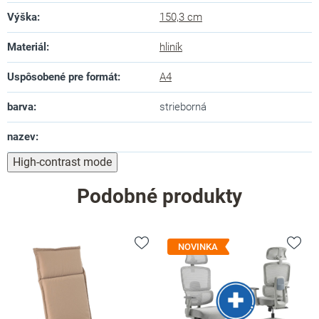
Výška
:
150,3 cm
Materiál
:
hliník
Uspôsobené pre formát
:
A4
barva
:
strieborná
nazev
:
High-contrast mode
Podobné produkty
NOVINKA