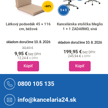
-60%
Látkový podsedák 45 × 116
Kancelárska stolička Meglio
cm, béžová
1 + 1 ZADARMO, sivá
skladom doručíme 10. 8. 2026
skladom doručíme 10. 8. 2026
30,69 €
199,95 €
bez DPH
9,95 €
bez DPH
245,94 €
12,24 €
Kúpiť
Kúpiť
Z
á
0800 105 135
p
ä
t
info@kancelaria24.sk
i