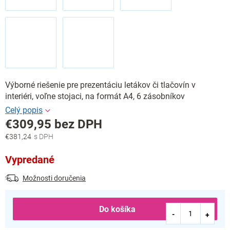
Výborné riešenie pre prezentáciu letákov či tlačovín v
interiéri, voľne stojaci, na formát A4, 6 zásobníkov
€309,95 bez DPH
€381,24
Jednotková
cena:
Vypredané
Možnosti doručenia
Do košíka