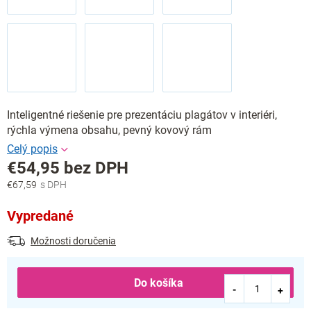
Inteligentné riešenie pre prezentáciu plagátov v interiéri,
rýchla výmena obsahu, pevný kovový rám
€54,95 bez DPH
€67,59
Jednotková
cena:
Vypredané
Možnosti doručenia
Do košíka