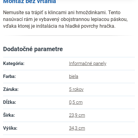
Montáž bez vŕtania
Nemusíte sa trápiť s klincami ani hmoždinkami. Tento
nasúvací rám je vybavený obojstrannou lepiacou páskou,
vďaka ktorej je inštalácia na hladké povrchy hračka.
Dodatočné parametre
Kategória
:
Informačné panely
Farba
:
biela
Záruka
:
5 rokov
Dĺžka
:
0,5 cm
Šírka
:
23,9 cm
Výška
:
34,3 cm