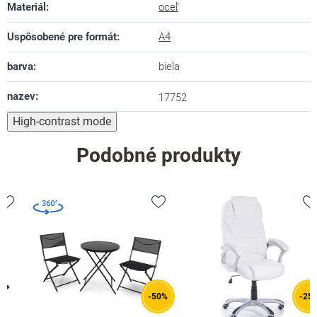
Materiál
:
oceľ
Uspôsobené pre formát
:
A4
barva
:
biela
nazev
:
17752
High-contrast mode
Podobné produkty
-50%
-25%