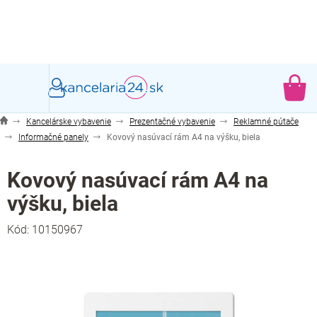
Prejsť
na
obsah
NÁ
KO
Kancelárske vybavenie
Prezentačné vybavenie
Reklamné pútače
Informačné panely
Kovový nasúvací rám A4 na výšku, biela
Kovový nasúvací rám A4 na
výšku, biela
Kód:
10150967