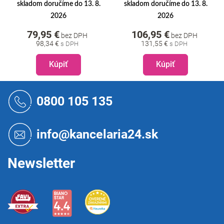
skladom doručíme do 13. 8.
skladom doručíme do 13. 8.
2026
2026
79,95 €
106,95 €
bez DPH
bez DPH
98,34 €
131,55 €
Kúpiť
Kúpiť
Z
á
0800 105 135
p
ä
t
info@kancelaria24.sk
i
e
Newsletter