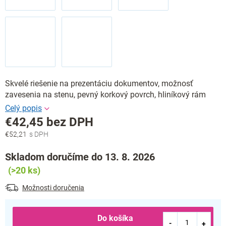
Skvelé riešenie na prezentáciu dokumentov, možnosť
zavesenia na stenu, pevný korkový povrch, hliníkový rám
€42,45 bez DPH
€52,21
Jednotková
cena:
Skladom doručíme do 13. 8. 2026
(>20 ks)
Možnosti doručenia
Do košíka