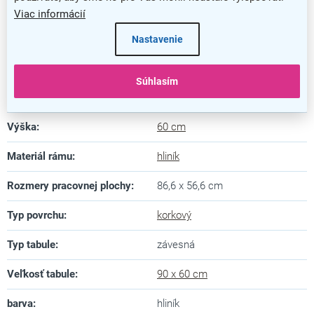
Farba
:
hliník
Viac informácií
Záruka
:
5 rokov
Nastavenie
Dĺžka
:
90 cm
Súhlasím
Hĺbka
:
1,5 cm
Výška
:
60 cm
Materiál rámu
:
hliník
Rozmery pracovnej plochy
:
86,6 x 56,6 cm
Typ povrchu
:
korkový
Typ tabule
:
závesná
Veľkosť tabule
:
90 x 60 cm
barva
:
hliník