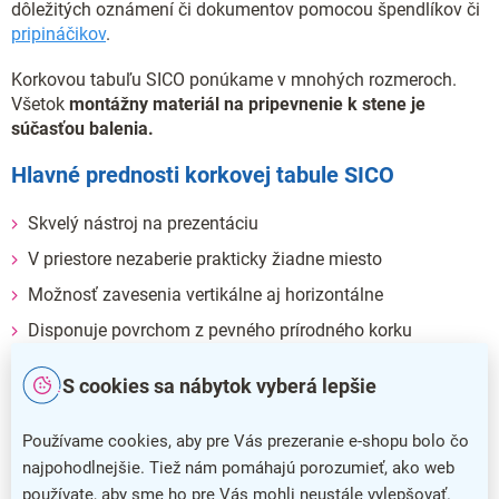
dôležitých oznámení či dokumentov pomocou špendlíkov či
pripináčikov
.
Korkovou tabuľu SICO ponúkame v mnohých rozmeroch.
Všetok
montážny materiál na pripevnenie k stene je
súčasťou balenia.
Hlavné prednosti korkovej tabule SICO
Skvelý nástroj na prezentáciu
V priestore nezaberie prakticky žiadne miesto
Možnosť zavesenia vertikálne aj horizontálne
Disponuje povrchom z pevného prírodného korku
Potrebný montážny materiál je už súčasťou balenia
S cookies sa nábytok vyberá lepšie
Dodatočné parametre
Používame cookies, aby pre Vás prezeranie e-shopu bolo čo
Kategória
:
Korkové nástenky
najpohodlnejšie. Tiež nám pomáhajú porozumieť, ako web
používate, aby sme ho pre Vás mohli neustále vylepšovať.