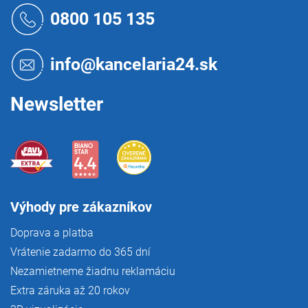
á
0800 105 135
p
ä
t
info@kancelaria24.sk
i
e
Newsletter
Výhody pre zákazníkov
Doprava a platba
Vrátenie zadarmo do 365 dní
Nezamietneme žiadnu reklamáciu
Extra záruka až 20 rokov