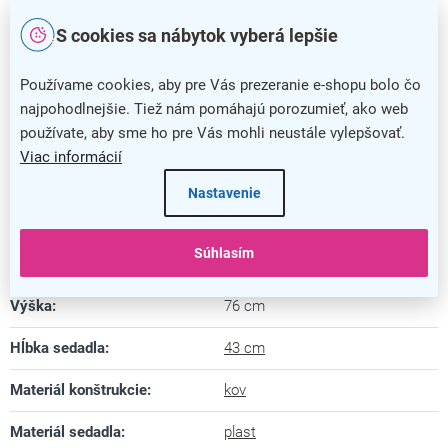
S cookies sa nábytok vyberá lepšie
Konferenčná stolička Troy I
Používame cookies, aby pre Vás prezeranie e-shopu bolo čo
Dodatočné parametre
najpohodlnejšie. Tiež nám pomáhajú porozumieť, ako web
používate, aby sme ho pre Vás mohli neustále vylepšovať.
Kategória
:
Konferenčné stoličky
Viac informácií
Farba
:
čierna
Nastavenie
Záruka
:
5 rokov
Súhlasím
Nosnosť
:
120 kg
Výška
:
76 cm
Hĺbka sedadla
:
43 cm
Materiál konštrukcie
:
kov
Materiál sedadla
:
plast