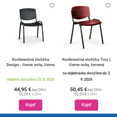
Konferenčná stolička
Konferenčná stolička Troy I,
Design - čierne nohy, čierna
čierne nohy, červená
na objednávku doručíme do 3.
skladom doručíme 10. 8. 2026
9. 2026
44,95 €
50,45 €
bez DPH
bez DPH
55,29 €
62,05 €
Kúpiť
Kúpiť
Z