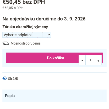
€50,45
bez DPH
€62,05
Jednotková
cena:
Na objednávku doručíme do 3. 9. 2026
Záruka okamžitej výmeny
Možnosti doručenia
Do košíka
Strážiť
Popis