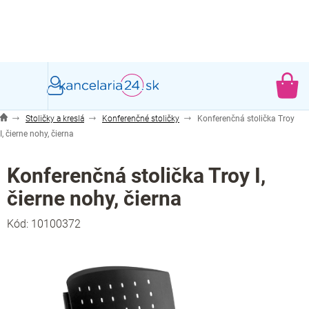
Prejsť
na
obsah
NÁ
KO
Stoličky a kreslá
Konferenčné stoličky
Konferenčná stolička Troy
I, čierne nohy, čierna
Konferenčná stolička Troy I,
čierne nohy, čierna
Kód:
10100372