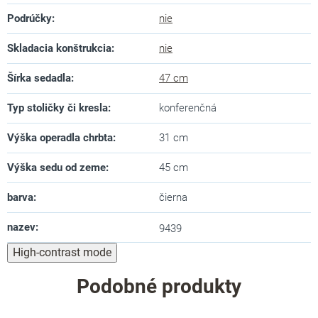
Podrúčky
:
nie
Skladacia konštrukcia
:
nie
Šírka sedadla
:
47 cm
Typ stoličky či kresla
:
konferenčná
Výška operadla chrbta
:
31 cm
Výška sedu od zeme
:
45 cm
barva
:
čierna
nazev
:
9439
High-contrast mode
Podobné produkty